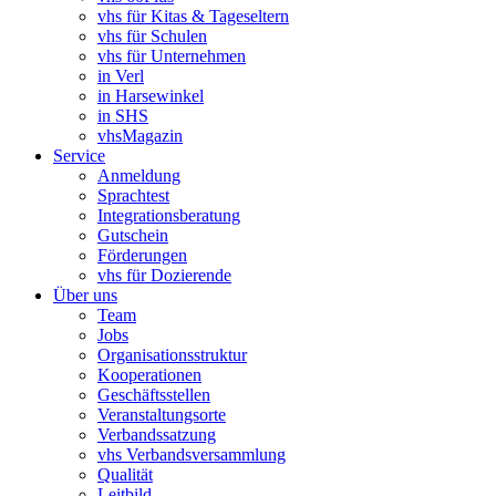
vhs für Kitas & Tageseltern
vhs für Schulen
vhs für Unternehmen
in Verl
in Harsewinkel
in SHS
vhsMagazin
Service
Anmeldung
Sprachtest
Integrationsberatung
Gutschein
Förderungen
vhs für Dozierende
Über uns
Team
Jobs
Organisationsstruktur
Kooperationen
Geschäftsstellen
Veranstaltungsorte
Verbandssatzung
vhs Verbandsversammlung
Qualität
Leitbild