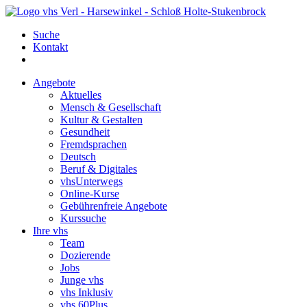
Suche
Kontakt
Angebote
Aktuelles
Mensch & Gesellschaft
Kultur & Gestalten
Gesundheit
Fremdsprachen
Deutsch
Beruf & Digitales
vhsUnterwegs
Online-Kurse
Gebührenfreie Angebote
Kurssuche
Ihre vhs
Team
Dozierende
Jobs
Junge vhs
vhs Inklusiv
vhs 60Plus