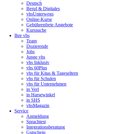
Deutsch
Beruf & Digitales
vhsUnterwegs
Online-Kurse
Gebührenfreie Angebote
Kurssuche
Ihre vhs
Team
Dozierende
Jobs
Junge vhs
vhs Inklusiv
vhs 60Plus
vhs für Kitas & Tageseltern
vhs für Schulen
vhs für Unternehmen
in Verl
in Harsewinkel
in SHS
vhsMagazin
Service
Anmeldung
Sprachtest
Integrationsberatung
Gutschein