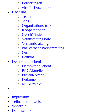
Förderungen
vhs für Dozierende
Über uns
Team
Jobs
Organisationsstruktur
Kooperationen
Geschäftsstellen
Veranstaltungsorte
Verbandssatzung
vhs Verbandsversammlung
Qualität
Leitbild
Demokratie leben!
Demokratie leben!
PfD Aktuelles
Projekt-Archiv
Dokumente
MIT-Projekt
Impressum
Teilnahmehinweise
Widerruf
Datenschutz