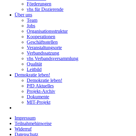
Förderungen
vhs für Dozierende
Über uns
Team
Jobs
Organisationsstruktur
Kooperationen
Geschäftsstellen
Veranstaltungsorte
Verbandssatzung
vhs Verbandsversammlung
Qualität
Leitbild
Demokratie leben!
Demokratie leben!
PfD Aktuelles
Projekt-Archiv
Dokumente
MIT-Projekt
Impressum
Teilnahmehinweise
Widerruf
Datenschutz