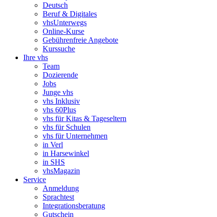
Deutsch
Beruf & Digitales
vhsUnterwegs
Online-Kurse
Gebührenfreie Angebote
Kurssuche
Ihre vhs
Team
Dozierende
Jobs
Junge vhs
vhs Inklusiv
vhs 60Plus
vhs für Kitas & Tageseltern
vhs für Schulen
vhs für Unternehmen
in Verl
in Harsewinkel
in SHS
vhsMagazin
Service
Anmeldung
Sprachtest
Integrationsberatung
Gutschein