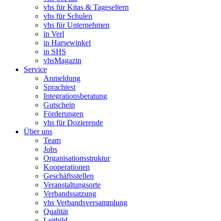
vhs für Kitas & Tageseltern
vhs für Schulen
vhs für Unternehmen
in Verl
in Harsewinkel
in SHS
vhsMagazin
Service
Anmeldung
Sprachtest
Integrationsberatung
Gutschein
Förderungen
vhs für Dozierende
Über uns
Team
Jobs
Organisationsstruktur
Kooperationen
Geschäftsstellen
Veranstaltungsorte
Verbandssatzung
vhs Verbandsversammlung
Qualität
Leitbild