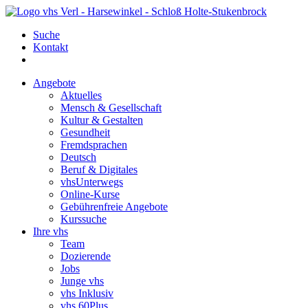
Suche
Kontakt
Angebote
Aktuelles
Mensch & Gesellschaft
Kultur & Gestalten
Gesundheit
Fremdsprachen
Deutsch
Beruf & Digitales
vhsUnterwegs
Online-Kurse
Gebührenfreie Angebote
Kurssuche
Ihre vhs
Team
Dozierende
Jobs
Junge vhs
vhs Inklusiv
vhs 60Plus