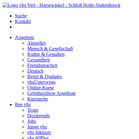
Suche
Kontakt
Angebote
Aktuelles
Mensch & Gesellschaft
Kultur & Gestalten
Gesundheit
Fremdsprachen
Deutsch
Beruf & Digitales
vhsUnterwegs
Online-Kurse
Gebührenfreie Angebote
Kurssuche
Ihre vhs
Team
Dozierende
Jobs
Junge vhs
vhs Inklusiv
vhs 60Plus