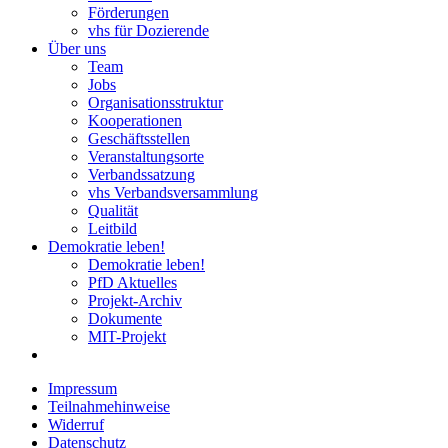
Förderungen
vhs für Dozierende
Über uns
Team
Jobs
Organisationsstruktur
Kooperationen
Geschäftsstellen
Veranstaltungsorte
Verbandssatzung
vhs Verbandsversammlung
Qualität
Leitbild
Demokratie leben!
Demokratie leben!
PfD Aktuelles
Projekt-Archiv
Dokumente
MIT-Projekt
Impressum
Teilnahmehinweise
Widerruf
Datenschutz