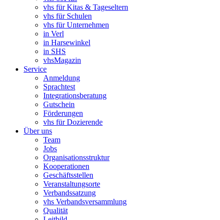
vhs für Kitas & Tageseltern
vhs für Schulen
vhs für Unternehmen
in Verl
in Harsewinkel
in SHS
vhsMagazin
Service
Anmeldung
Sprachtest
Integrationsberatung
Gutschein
Förderungen
vhs für Dozierende
Über uns
Team
Jobs
Organisationsstruktur
Kooperationen
Geschäftsstellen
Veranstaltungsorte
Verbandssatzung
vhs Verbandsversammlung
Qualität
Leitbild