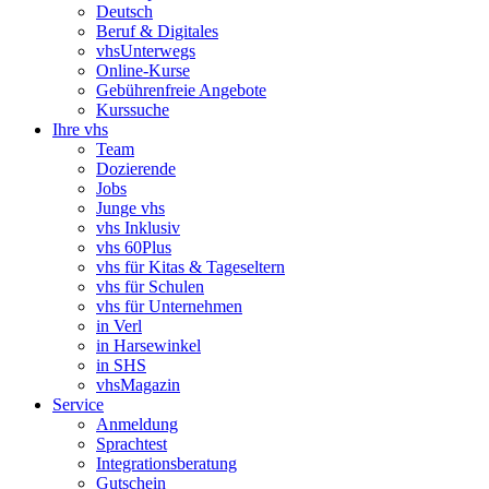
Deutsch
Beruf & Digitales
vhsUnterwegs
Online-Kurse
Gebührenfreie Angebote
Kurssuche
Ihre vhs
Team
Dozierende
Jobs
Junge vhs
vhs Inklusiv
vhs 60Plus
vhs für Kitas & Tageseltern
vhs für Schulen
vhs für Unternehmen
in Verl
in Harsewinkel
in SHS
vhsMagazin
Service
Anmeldung
Sprachtest
Integrationsberatung
Gutschein