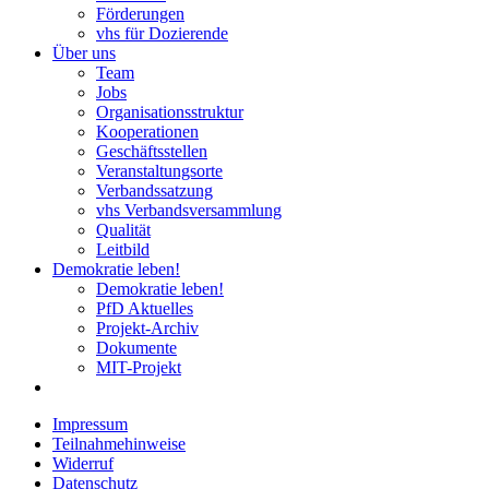
Förderungen
vhs für Dozierende
Über uns
Team
Jobs
Organisationsstruktur
Kooperationen
Geschäftsstellen
Veranstaltungsorte
Verbandssatzung
vhs Verbandsversammlung
Qualität
Leitbild
Demokratie leben!
Demokratie leben!
PfD Aktuelles
Projekt-Archiv
Dokumente
MIT-Projekt
Impressum
Teilnahmehinweise
Widerruf
Datenschutz