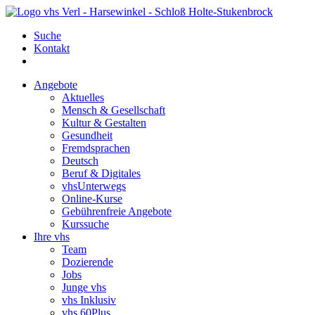
Suche
Kontakt
Angebote
Aktuelles
Mensch & Gesellschaft
Kultur & Gestalten
Gesundheit
Fremdsprachen
Deutsch
Beruf & Digitales
vhsUnterwegs
Online-Kurse
Gebührenfreie Angebote
Kurssuche
Ihre vhs
Team
Dozierende
Jobs
Junge vhs
vhs Inklusiv
vhs 60Plus