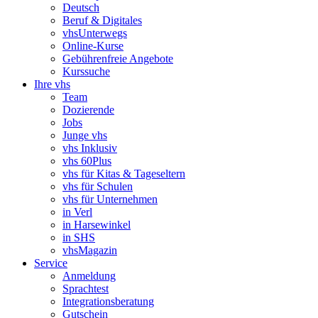
Deutsch
Beruf & Digitales
vhsUnterwegs
Online-Kurse
Gebührenfreie Angebote
Kurssuche
Ihre vhs
Team
Dozierende
Jobs
Junge vhs
vhs Inklusiv
vhs 60Plus
vhs für Kitas & Tageseltern
vhs für Schulen
vhs für Unternehmen
in Verl
in Harsewinkel
in SHS
vhsMagazin
Service
Anmeldung
Sprachtest
Integrationsberatung
Gutschein