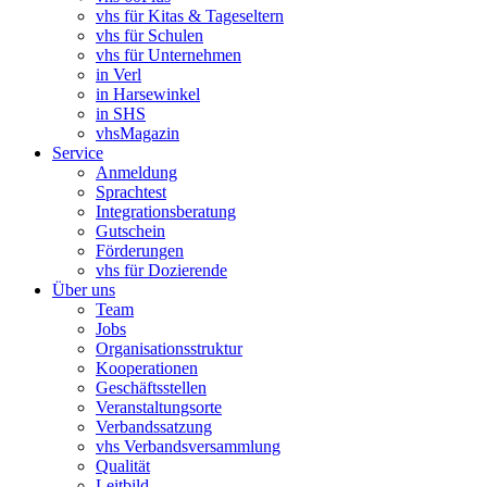
vhs für Kitas & Tageseltern
vhs für Schulen
vhs für Unternehmen
in Verl
in Harsewinkel
in SHS
vhsMagazin
Service
Anmeldung
Sprachtest
Integrationsberatung
Gutschein
Förderungen
vhs für Dozierende
Über uns
Team
Jobs
Organisationsstruktur
Kooperationen
Geschäftsstellen
Veranstaltungsorte
Verbandssatzung
vhs Verbandsversammlung
Qualität
Leitbild