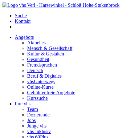
Suche
Kontakt
Angebote
Aktuelles
Mensch & Gesellschaft
Kultur & Gestalten
Gesundheit
Fremdsprachen
Deutsch
Beruf & Digitales
vhsUnterwegs
Online-Kurse
Gebührenfreie Angebote
Kurssuche
Ihre vhs
Team
Dozierende
Jobs
Junge vhs
vhs Inklusiv
vhs 60Plus