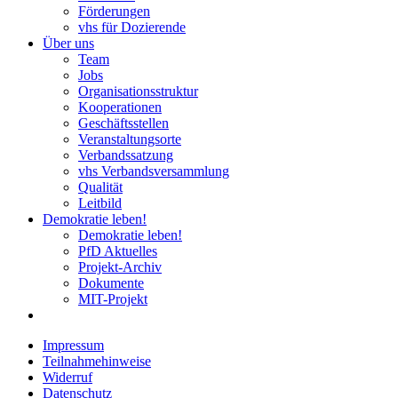
Förderungen
vhs für Dozierende
Über uns
Team
Jobs
Organisationsstruktur
Kooperationen
Geschäftsstellen
Veranstaltungsorte
Verbandssatzung
vhs Verbandsversammlung
Qualität
Leitbild
Demokratie leben!
Demokratie leben!
PfD Aktuelles
Projekt-Archiv
Dokumente
MIT-Projekt
Impressum
Teilnahmehinweise
Widerruf
Datenschutz