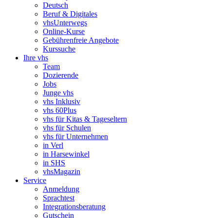
Deutsch
Beruf & Digitales
vhsUnterwegs
Online-Kurse
Gebührenfreie Angebote
Kurssuche
Ihre vhs
Team
Dozierende
Jobs
Junge vhs
vhs Inklusiv
vhs 60Plus
vhs für Kitas & Tageseltern
vhs für Schulen
vhs für Unternehmen
in Verl
in Harsewinkel
in SHS
vhsMagazin
Service
Anmeldung
Sprachtest
Integrationsberatung
Gutschein