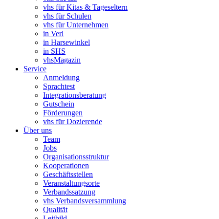
vhs für Kitas & Tageseltern
vhs für Schulen
vhs für Unternehmen
in Verl
in Harsewinkel
in SHS
vhsMagazin
Service
Anmeldung
Sprachtest
Integrationsberatung
Gutschein
Förderungen
vhs für Dozierende
Über uns
Team
Jobs
Organisationsstruktur
Kooperationen
Geschäftsstellen
Veranstaltungsorte
Verbandssatzung
vhs Verbandsversammlung
Qualität
Leitbild