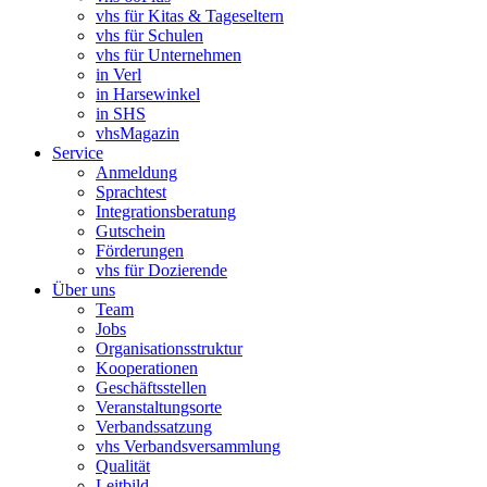
vhs für Kitas & Tageseltern
vhs für Schulen
vhs für Unternehmen
in Verl
in Harsewinkel
in SHS
vhsMagazin
Service
Anmeldung
Sprachtest
Integrationsberatung
Gutschein
Förderungen
vhs für Dozierende
Über uns
Team
Jobs
Organisationsstruktur
Kooperationen
Geschäftsstellen
Veranstaltungsorte
Verbandssatzung
vhs Verbandsversammlung
Qualität
Leitbild