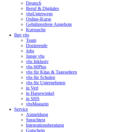
Deutsch
Beruf & Digitales
vhsUnterwegs
Online-Kurse
Gebührenfreie Angebote
Kurssuche
Ihre vhs
Team
Dozierende
Jobs
Junge vhs
vhs Inklusiv
vhs 60Plus
vhs für Kitas & Tageseltern
vhs für Schulen
vhs für Unternehmen
in Verl
in Harsewinkel
in SHS
vhsMagazin
Service
Anmeldung
Sprachtest
Integrationsberatung
Gutschein