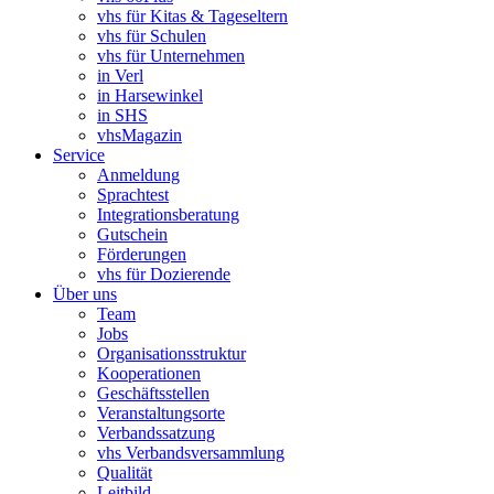
vhs für Kitas & Tageseltern
vhs für Schulen
vhs für Unternehmen
in Verl
in Harsewinkel
in SHS
vhsMagazin
Service
Anmeldung
Sprachtest
Integrationsberatung
Gutschein
Förderungen
vhs für Dozierende
Über uns
Team
Jobs
Organisationsstruktur
Kooperationen
Geschäftsstellen
Veranstaltungsorte
Verbandssatzung
vhs Verbandsversammlung
Qualität
Leitbild