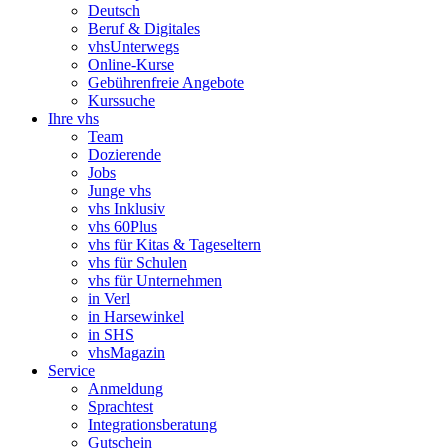
Deutsch
Beruf & Digitales
vhsUnterwegs
Online-Kurse
Gebührenfreie Angebote
Kurssuche
Ihre vhs
Team
Dozierende
Jobs
Junge vhs
vhs Inklusiv
vhs 60Plus
vhs für Kitas & Tageseltern
vhs für Schulen
vhs für Unternehmen
in Verl
in Harsewinkel
in SHS
vhsMagazin
Service
Anmeldung
Sprachtest
Integrationsberatung
Gutschein