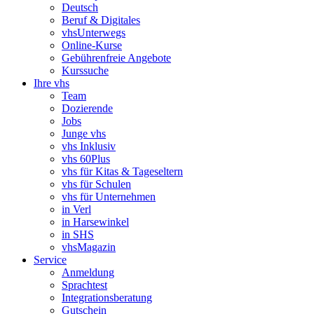
Deutsch
Beruf & Digitales
vhsUnterwegs
Online-Kurse
Gebührenfreie Angebote
Kurssuche
Ihre vhs
Team
Dozierende
Jobs
Junge vhs
vhs Inklusiv
vhs 60Plus
vhs für Kitas & Tageseltern
vhs für Schulen
vhs für Unternehmen
in Verl
in Harsewinkel
in SHS
vhsMagazin
Service
Anmeldung
Sprachtest
Integrationsberatung
Gutschein