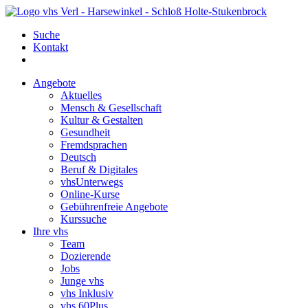
Suche
Kontakt
Angebote
Aktuelles
Mensch & Gesellschaft
Kultur & Gestalten
Gesundheit
Fremdsprachen
Deutsch
Beruf & Digitales
vhsUnterwegs
Online-Kurse
Gebührenfreie Angebote
Kurssuche
Ihre vhs
Team
Dozierende
Jobs
Junge vhs
vhs Inklusiv
vhs 60Plus