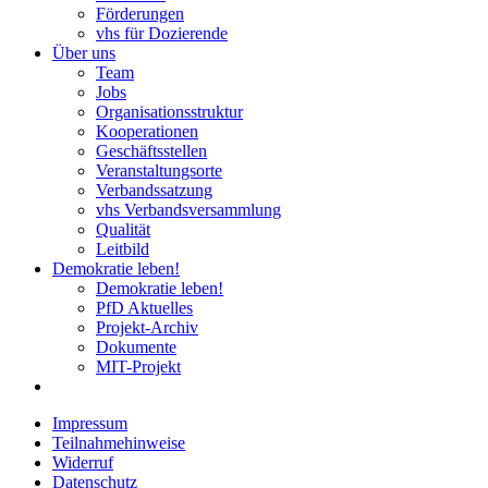
Förderungen
vhs für Dozierende
Über uns
Team
Jobs
Organisationsstruktur
Kooperationen
Geschäftsstellen
Veranstaltungsorte
Verbandssatzung
vhs Verbandsversammlung
Qualität
Leitbild
Demokratie leben!
Demokratie leben!
PfD Aktuelles
Projekt-Archiv
Dokumente
MIT-Projekt
Impressum
Teilnahmehinweise
Widerruf
Datenschutz