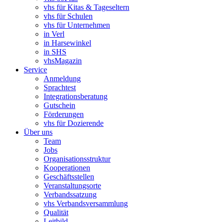
vhs für Kitas & Tageseltern
vhs für Schulen
vhs für Unternehmen
in Verl
in Harsewinkel
in SHS
vhsMagazin
Service
Anmeldung
Sprachtest
Integrationsberatung
Gutschein
Förderungen
vhs für Dozierende
Über uns
Team
Jobs
Organisationsstruktur
Kooperationen
Geschäftsstellen
Veranstaltungsorte
Verbandssatzung
vhs Verbandsversammlung
Qualität
Leitbild