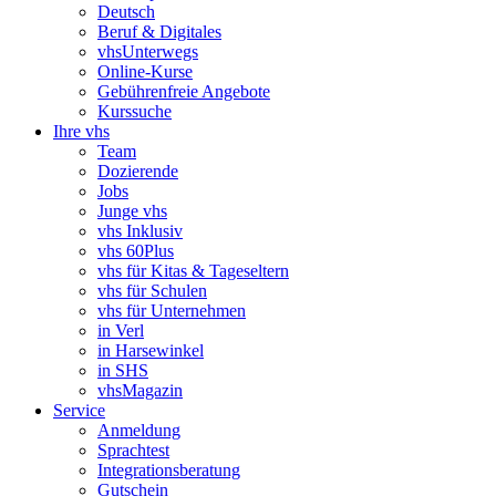
Deutsch
Beruf & Digitales
vhsUnterwegs
Online-Kurse
Gebührenfreie Angebote
Kurssuche
Ihre vhs
Team
Dozierende
Jobs
Junge vhs
vhs Inklusiv
vhs 60Plus
vhs für Kitas & Tageseltern
vhs für Schulen
vhs für Unternehmen
in Verl
in Harsewinkel
in SHS
vhsMagazin
Service
Anmeldung
Sprachtest
Integrationsberatung
Gutschein