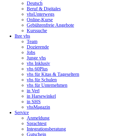
Deutsch
Beruf & Digitales
vhsUnterwegs
Online-Kurse
Gebührenfreie Angebote
Kurssuche
Ihre vhs
Team
Dozierende
Jobs
Junge vhs
vhs Inklusiv
vhs 60Plus
vhs für Kitas & Tageseltern
vhs für Schulen
vhs für Unternehmen
in Verl
in Harsewinkel
in SHS
vhsMagazin
Service
Anmeldung
Sprachtest
Integrationsberatung
Gutschein