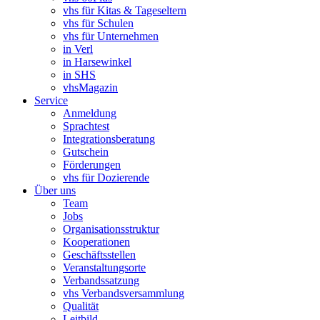
vhs für Kitas & Tageseltern
vhs für Schulen
vhs für Unternehmen
in Verl
in Harsewinkel
in SHS
vhsMagazin
Service
Anmeldung
Sprachtest
Integrationsberatung
Gutschein
Förderungen
vhs für Dozierende
Über uns
Team
Jobs
Organisationsstruktur
Kooperationen
Geschäftsstellen
Veranstaltungsorte
Verbandssatzung
vhs Verbandsversammlung
Qualität
Leitbild