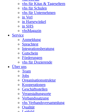
vhs für Kitas & Tageseltern
vhs für Schulen
vhs für Unternehmen
in Verl
in Harsewinkel
in SHS
vhsMagazin
Service
Anmeldung
Sprachtest
Integrationsberatung
Gutschein
Förderungen
vhs für Dozierende
Über uns
Team
Jobs
Organisationsstruktur
Kooperationen
Geschäftsstellen
Veranstaltungsorte
Verbandssatzung
vhs Verbandsversammlung
Qualität
Leitbild