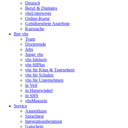
Deutsch
Beruf & Digitales
vhsUnterwegs
Online-Kurse
Gebührenfreie Angebote
Kurssuche
Ihre vhs
Team
Dozierende
Jobs
Junge vhs
vhs Inklusiv
vhs 60Plus
vhs für Kitas & Tageseltern
vhs für Schulen
vhs für Unternehmen
in Verl
in Harsewinkel
in SHS
vhsMagazin
Service
Anmeldung
Sprachtest
Integrationsberatung
Gutschein