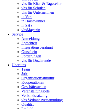
vhs für Kitas & Tageseltern
vhs für Schulen
vhs für Unternehmen
in Verl
in Harsewinkel
in SHS
vhsMagazin
Service
Anmeldung
Sprachtest
Integrationsberatung
Gutschein
Förderungen
vhs für Dozierende
Über uns
Team
Jobs
Organisationsstruktur
Kooperationen
Geschäftsstellen
Veranstaltungsorte
Verbandssatzung
vhs Verbandsversammlung
Qualität
Leitbild