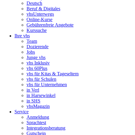
Deutsch
Beruf & Digitales
vhsUnterwegs
Online-Kurse
Gebührenfreie Angebote
Kurssuche
Ihre vhs
Team
Dozierende
Jobs
Junge vhs
vhs Inklusiv
vhs 60Plus
vhs für Kitas & Tageseltern
vhs für Schulen
vhs für Unternehmen
in Verl
in Harsewinkel
in SHS
vhsMagazin
Service
Anmeldung
Sprachtest
Integrationsberatung
Gutschein