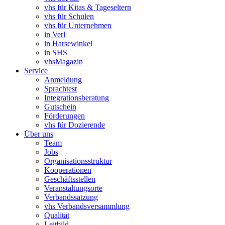
vhs für Kitas & Tageseltern
vhs für Schulen
vhs für Unternehmen
in Verl
in Harsewinkel
in SHS
vhsMagazin
Service
Anmeldung
Sprachtest
Integrationsberatung
Gutschein
Förderungen
vhs für Dozierende
Über uns
Team
Jobs
Organisationsstruktur
Kooperationen
Geschäftsstellen
Veranstaltungsorte
Verbandssatzung
vhs Verbandsversammlung
Qualität
Leitbild