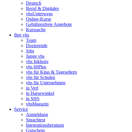
Deutsch
Beruf & Digitales
vhsUnterwegs
Online-Kurse
Gebührenfreie Angebote
Kurssuche
Ihre vhs
Team
Dozierende
Jobs
Junge vhs
vhs Inklusiv
vhs 60Plus
vhs für Kitas & Tageseltern
vhs für Schulen
vhs für Unternehmen
in Verl
in Harsewinkel
in SHS
vhsMagazin
Service
Anmeldung
Sprachtest
Integrationsberatung
Gutschein