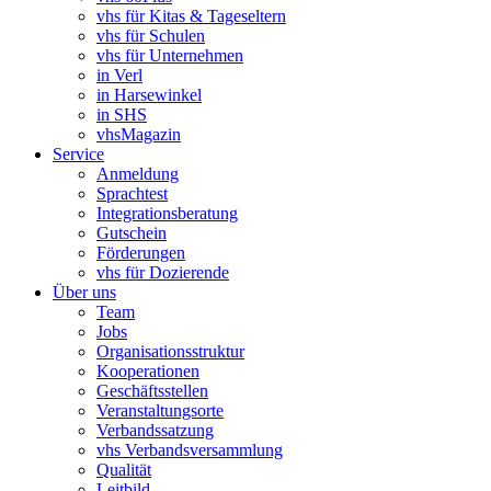
vhs für Kitas & Tageseltern
vhs für Schulen
vhs für Unternehmen
in Verl
in Harsewinkel
in SHS
vhsMagazin
Service
Anmeldung
Sprachtest
Integrationsberatung
Gutschein
Förderungen
vhs für Dozierende
Über uns
Team
Jobs
Organisationsstruktur
Kooperationen
Geschäftsstellen
Veranstaltungsorte
Verbandssatzung
vhs Verbandsversammlung
Qualität
Leitbild