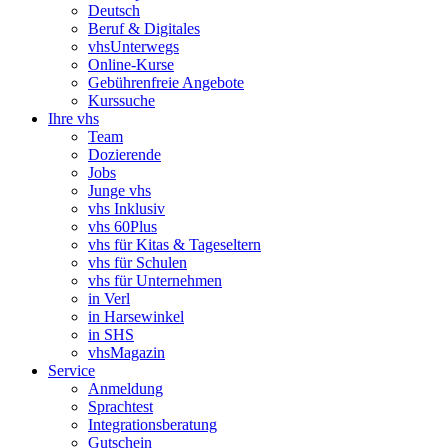
Deutsch
Beruf & Digitales
vhsUnterwegs
Online-Kurse
Gebührenfreie Angebote
Kurssuche
Ihre vhs
Team
Dozierende
Jobs
Junge vhs
vhs Inklusiv
vhs 60Plus
vhs für Kitas & Tageseltern
vhs für Schulen
vhs für Unternehmen
in Verl
in Harsewinkel
in SHS
vhsMagazin
Service
Anmeldung
Sprachtest
Integrationsberatung
Gutschein