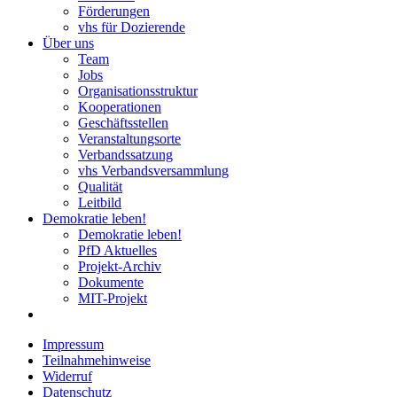
Förderungen
vhs für Dozierende
Über uns
Team
Jobs
Organisationsstruktur
Kooperationen
Geschäftsstellen
Veranstaltungsorte
Verbandssatzung
vhs Verbandsversammlung
Qualität
Leitbild
Demokratie leben!
Demokratie leben!
PfD Aktuelles
Projekt-Archiv
Dokumente
MIT-Projekt
Impressum
Teilnahmehinweise
Widerruf
Datenschutz