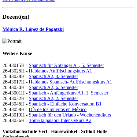
Dozent(en)
Mónica R. López de Pogatzki
Weitere Kurse
26-43015H -
Spanisch für Anfänger A1, 5. Semester
26-43025H -
Hablamos Auffrischungskurs A1
26-43028H -
Spanisch A2, 4. Semester
26-43017H -
Hablamos Spanisch- Auffrischungskurs A1
26-43030H -
Spanisch A2, 6. Semester
26-43001H -
Spanisch - Anfängerkurs A1, 1. Semester
26-43032H -
Spanisch A2, 2. Semester
26-43045H -
Spanisch - Einfache Konversation B1
26-43058H -
Día de los muertos en México
26-43019H -
Spanisch für den Urlaub - Wochenendkurs
26-43036H -
Toma la palabra Intensivkurs A2
Volkshochschule Verl - Harsewinkel - Schloß Holte-
Stukenbrock