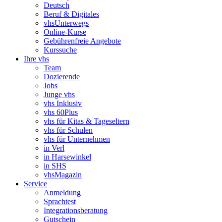
Deutsch
Beruf & Digitales
vhsUnterwegs
Online-Kurse
Gebührenfreie Angebote
Kurssuche
Ihre vhs
Team
Dozierende
Jobs
Junge vhs
vhs Inklusiv
vhs 60Plus
vhs für Kitas & Tageseltern
vhs für Schulen
vhs für Unternehmen
in Verl
in Harsewinkel
in SHS
vhsMagazin
Service
Anmeldung
Sprachtest
Integrationsberatung
Gutschein