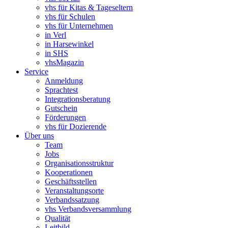
vhs für Kitas & Tageseltern
vhs für Schulen
vhs für Unternehmen
in Verl
in Harsewinkel
in SHS
vhsMagazin
Service
Anmeldung
Sprachtest
Integrationsberatung
Gutschein
Förderungen
vhs für Dozierende
Über uns
Team
Jobs
Organisationsstruktur
Kooperationen
Geschäftsstellen
Veranstaltungsorte
Verbandssatzung
vhs Verbandsversammlung
Qualität
Leitbild