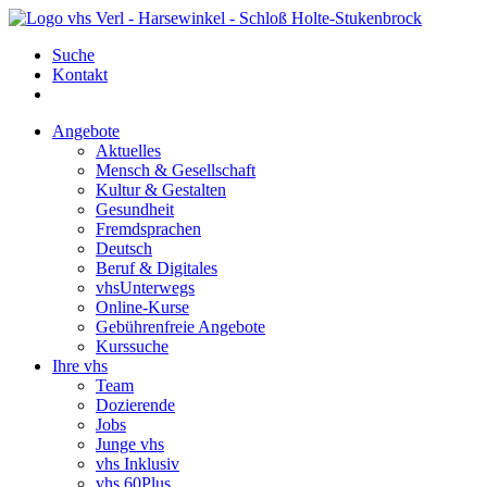
Suche
Kontakt
Angebote
Aktuelles
Mensch & Gesellschaft
Kultur & Gestalten
Gesundheit
Fremdsprachen
Deutsch
Beruf & Digitales
vhsUnterwegs
Online-Kurse
Gebührenfreie Angebote
Kurssuche
Ihre vhs
Team
Dozierende
Jobs
Junge vhs
vhs Inklusiv
vhs 60Plus