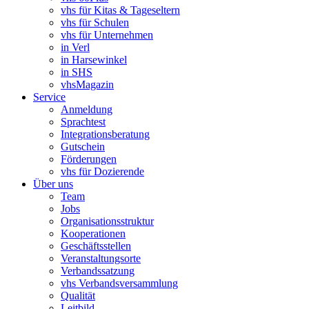
vhs für Kitas & Tageseltern
vhs für Schulen
vhs für Unternehmen
in Verl
in Harsewinkel
in SHS
vhsMagazin
Service
Anmeldung
Sprachtest
Integrationsberatung
Gutschein
Förderungen
vhs für Dozierende
Über uns
Team
Jobs
Organisationsstruktur
Kooperationen
Geschäftsstellen
Veranstaltungsorte
Verbandssatzung
vhs Verbandsversammlung
Qualität
Leitbild