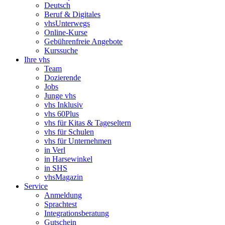
Deutsch
Beruf & Digitales
vhsUnterwegs
Online-Kurse
Gebührenfreie Angebote
Kurssuche
Ihre vhs
Team
Dozierende
Jobs
Junge vhs
vhs Inklusiv
vhs 60Plus
vhs für Kitas & Tageseltern
vhs für Schulen
vhs für Unternehmen
in Verl
in Harsewinkel
in SHS
vhsMagazin
Service
Anmeldung
Sprachtest
Integrationsberatung
Gutschein