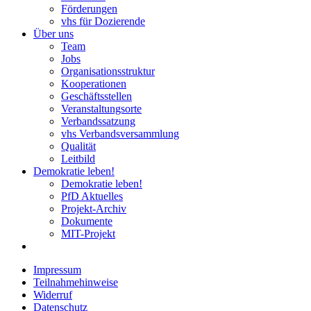
Förderungen
vhs für Dozierende
Über uns
Team
Jobs
Organisationsstruktur
Kooperationen
Geschäftsstellen
Veranstaltungsorte
Verbandssatzung
vhs Verbandsversammlung
Qualität
Leitbild
Demokratie leben!
Demokratie leben!
PfD Aktuelles
Projekt-Archiv
Dokumente
MIT-Projekt
Impressum
Teilnahmehinweise
Widerruf
Datenschutz