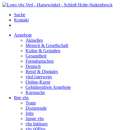
Suche
Kontakt
Angebote
Aktuelles
Mensch & Gesellschaft
Kultur & Gestalten
Gesundheit
Fremdsprachen
Deutsch
Beruf & Digitales
vhsUnterwegs
Online-Kurse
Gebührenfreie Angebote
Kurssuche
Ihre vhs
Team
Dozierende
Jobs
Junge vhs
vhs Inklusiv
vhs 60Plus