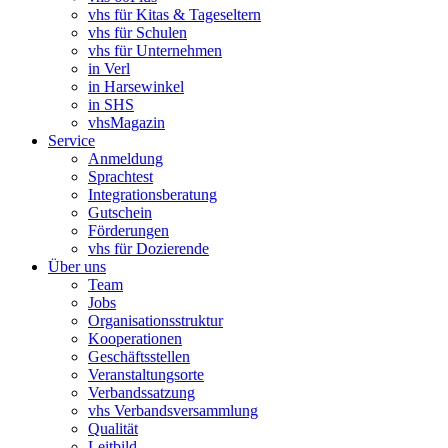
vhs für Kitas & Tageseltern
vhs für Schulen
vhs für Unternehmen
in Verl
in Harsewinkel
in SHS
vhsMagazin
Service
Anmeldung
Sprachtest
Integrationsberatung
Gutschein
Förderungen
vhs für Dozierende
Über uns
Team
Jobs
Organisationsstruktur
Kooperationen
Geschäftsstellen
Veranstaltungsorte
Verbandssatzung
vhs Verbandsversammlung
Qualität
Leitbild