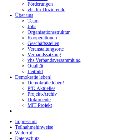
Förderungen
vhs für Dozierende
Über uns
Team
Jobs
Organisationsstruktur
Kooperationen
Geschäftsstellen
Veranstaltungsorte
Verbandssatzung
vhs Verbandsversammlung
Qualität
Leitbild
Demokratie leben!
Demokratie leben!
PfD Aktuelles
Projekt-Archiv
Dokumente
MIT-Projekt
Impressum
Teilnahmehinweise
Widerruf
Datenschutz