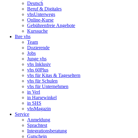
Deutsch
Beruf & Digitales
vhsUnterwegs
Online-Kurse
Gebührenfreie Angebote
Kurssuche
Ihre vhs
Team
Dozierende
Jobs
Junge vhs
vhs Inklusiv
vhs 60Plus
vhs für Kitas & Tageseltern
vhs für Schulen
vhs für Unternehmen
in Verl
in Harsewinkel
in SHS
vhsMagazin
Service
Anmeldung
Sprachtest
Integrationsberatung
Gutschein