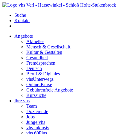
Suche
Kontakt
Angebote
Aktuelles
Mensch & Gesellschaft
Kultur & Gestalten
Gesundheit
Fremdsprachen
Deutsch
Beruf & Digitales
vhsUnterwegs
Online-Kurse
Gebührenfreie Angebote
Kurssuche
Ihre vhs
Team
Dozierende
Jobs
Junge vhs
vhs Inklusiv
vhs 60Plus