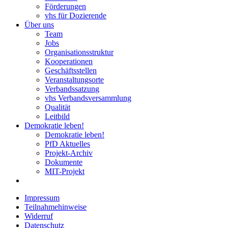
Förderungen
vhs für Dozierende
Über uns
Team
Jobs
Organisationsstruktur
Kooperationen
Geschäftsstellen
Veranstaltungsorte
Verbandssatzung
vhs Verbandsversammlung
Qualität
Leitbild
Demokratie leben!
Demokratie leben!
PfD Aktuelles
Projekt-Archiv
Dokumente
MIT-Projekt
Impressum
Teilnahmehinweise
Widerruf
Datenschutz