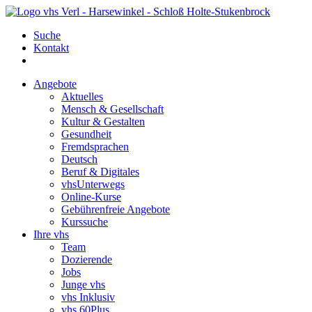
Suche
Kontakt
Angebote
Aktuelles
Mensch & Gesellschaft
Kultur & Gestalten
Gesundheit
Fremdsprachen
Deutsch
Beruf & Digitales
vhsUnterwegs
Online-Kurse
Gebührenfreie Angebote
Kurssuche
Ihre vhs
Team
Dozierende
Jobs
Junge vhs
vhs Inklusiv
vhs 60Plus