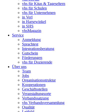
vhs für Kitas & Tageseltern
vhs für Schulen
vhs für Unternehmen
in Verl
in Harsewinkel
in SHS
vhsMagazin
Service
Anmeldung
Sprachtest
Integrationsberatung
Gutschein
Förderungen
vhs für Dozierende
Über uns
Team
Jobs
Organisationsstruktur
Kooperationen
Geschäftsstellen
Veranstaltungsorte
Verbandssatzung
vhs Verbandsversammlung
Qualität
Leitbild