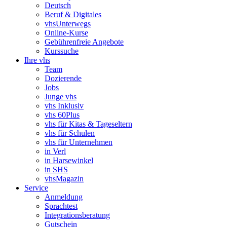
Deutsch
Beruf & Digitales
vhsUnterwegs
Online-Kurse
Gebührenfreie Angebote
Kurssuche
Ihre vhs
Team
Dozierende
Jobs
Junge vhs
vhs Inklusiv
vhs 60Plus
vhs für Kitas & Tageseltern
vhs für Schulen
vhs für Unternehmen
in Verl
in Harsewinkel
in SHS
vhsMagazin
Service
Anmeldung
Sprachtest
Integrationsberatung
Gutschein