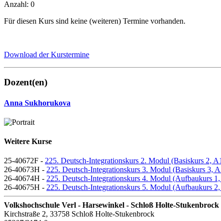
Anzahl: 0
Für diesen Kurs sind keine (weiteren) Termine vorhanden.
Download der Kurstermine
Dozent(en)
Anna Sukhorukova
Weitere Kurse
25-40672F -
225. Deutsch-Integrationskurs 2. Modul (Basiskurs 2, A
26-40673H -
225. Deutsch-Integrationskurs 3. Modul (Basiskurs 3, A
26-40674H -
225. Deutsch-Integrationskurs 4. Modul (Aufbaukurs 1,
26-40675H -
225. Deutsch-Integrationskurs 5. Modul (Aufbaukurs 2,
Volkshochschule Verl - Harsewinkel - Schloß Holte-Stukenbrock
Kirchstraße 2, 33758 Schloß Holte-Stukenbrock