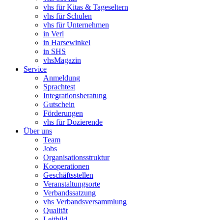
vhs für Kitas & Tageseltern
vhs für Schulen
vhs für Unternehmen
in Verl
in Harsewinkel
in SHS
vhsMagazin
Service
Anmeldung
Sprachtest
Integrationsberatung
Gutschein
Förderungen
vhs für Dozierende
Über uns
Team
Jobs
Organisationsstruktur
Kooperationen
Geschäftsstellen
Veranstaltungsorte
Verbandssatzung
vhs Verbandsversammlung
Qualität
Leitbild