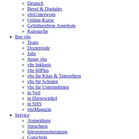
Deutsch
Beruf & Digitales
vhsUnterwegs
Online-Kurse
Gebührenfreie Angebote
Kurssuche
Ihre vhs
Team
Dozierende
Jobs
Junge vhs
vhs Inklusiv
vhs 60Plus
vhs für Kitas & Tageseltern
vhs für Schulen
vhs für Unternehmen
in Verl
in Harsewinkel
in SHS
vhsMagazin
Service
Anmeldung
Sprachtest
Integrationsberatung
Gutschein