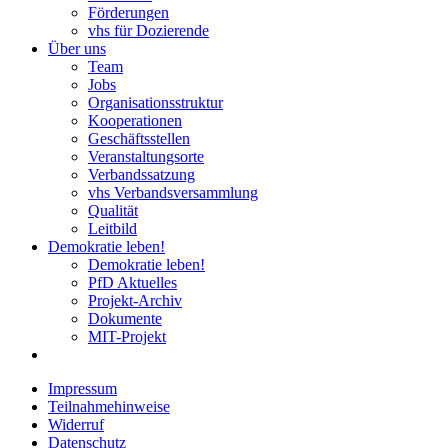
Förderungen
vhs für Dozierende
Über uns
Team
Jobs
Organisationsstruktur
Kooperationen
Geschäftsstellen
Veranstaltungsorte
Verbandssatzung
vhs Verbandsversammlung
Qualität
Leitbild
Demokratie leben!
Demokratie leben!
PfD Aktuelles
Projekt-Archiv
Dokumente
MIT-Projekt
Impressum
Teilnahmehinweise
Widerruf
Datenschutz