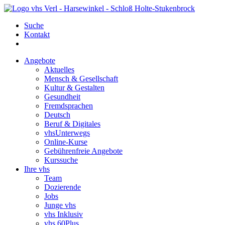
Suche
Kontakt
Angebote
Aktuelles
Mensch & Gesellschaft
Kultur & Gestalten
Gesundheit
Fremdsprachen
Deutsch
Beruf & Digitales
vhsUnterwegs
Online-Kurse
Gebührenfreie Angebote
Kurssuche
Ihre vhs
Team
Dozierende
Jobs
Junge vhs
vhs Inklusiv
vhs 60Plus