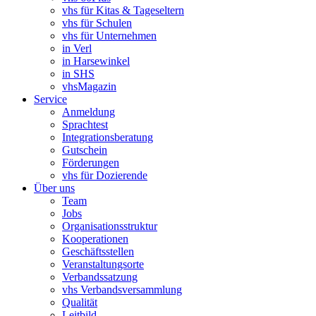
vhs für Kitas & Tageseltern
vhs für Schulen
vhs für Unternehmen
in Verl
in Harsewinkel
in SHS
vhsMagazin
Service
Anmeldung
Sprachtest
Integrationsberatung
Gutschein
Förderungen
vhs für Dozierende
Über uns
Team
Jobs
Organisationsstruktur
Kooperationen
Geschäftsstellen
Veranstaltungsorte
Verbandssatzung
vhs Verbandsversammlung
Qualität
Leitbild