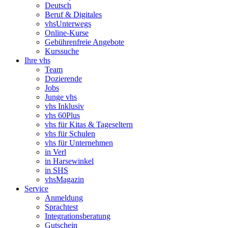
Deutsch
Beruf & Digitales
vhsUnterwegs
Online-Kurse
Gebührenfreie Angebote
Kurssuche
Ihre vhs
Team
Dozierende
Jobs
Junge vhs
vhs Inklusiv
vhs 60Plus
vhs für Kitas & Tageseltern
vhs für Schulen
vhs für Unternehmen
in Verl
in Harsewinkel
in SHS
vhsMagazin
Service
Anmeldung
Sprachtest
Integrationsberatung
Gutschein