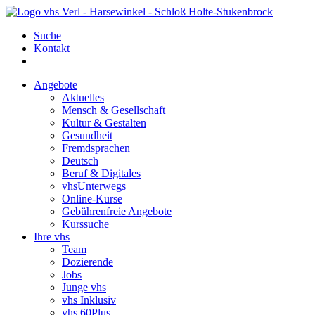
Suche
Kontakt
Angebote
Aktuelles
Mensch & Gesellschaft
Kultur & Gestalten
Gesundheit
Fremdsprachen
Deutsch
Beruf & Digitales
vhsUnterwegs
Online-Kurse
Gebührenfreie Angebote
Kurssuche
Ihre vhs
Team
Dozierende
Jobs
Junge vhs
vhs Inklusiv
vhs 60Plus