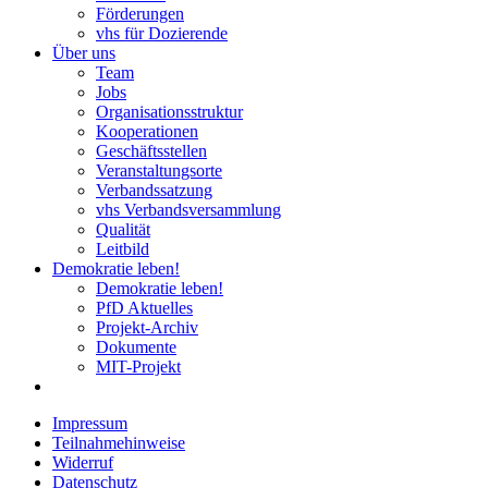
Förderungen
vhs für Dozierende
Über uns
Team
Jobs
Organisationsstruktur
Kooperationen
Geschäftsstellen
Veranstaltungsorte
Verbandssatzung
vhs Verbandsversammlung
Qualität
Leitbild
Demokratie leben!
Demokratie leben!
PfD Aktuelles
Projekt-Archiv
Dokumente
MIT-Projekt
Impressum
Teilnahmehinweise
Widerruf
Datenschutz