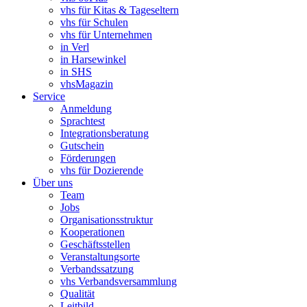
vhs für Kitas & Tageseltern
vhs für Schulen
vhs für Unternehmen
in Verl
in Harsewinkel
in SHS
vhsMagazin
Service
Anmeldung
Sprachtest
Integrationsberatung
Gutschein
Förderungen
vhs für Dozierende
Über uns
Team
Jobs
Organisationsstruktur
Kooperationen
Geschäftsstellen
Veranstaltungsorte
Verbandssatzung
vhs Verbandsversammlung
Qualität
Leitbild