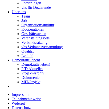
Förderungen
vhs für Dozierende
Über uns
Team
Jobs
Organisationsstruktur
Kooperationen
Geschäftsstellen
Veranstaltungsorte
Verbandssatzung
vhs Verbandsversammlung
Qualität
Leitbild
Demokratie leben!
Demokratie leben!
PfD Aktuelles
Projekt-Archiv
Dokumente
MIT-Projekt
Impressum
Teilnahmehinweise
Widerruf
Datenschutz