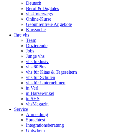
Deutsch
Beruf & Digitales
vhsUnterwegs
Online-Kurse
Gebührenfreie Angebote
Kurssuche
Ihre vhs
Team
Dozierende
Jobs
Junge vhs
vhs Inklusiv
vhs 60Plus
vhs für Kitas & Tageseltern
vhs für Schulen
vhs für Unternehmen
in Verl
in Harsewinkel
in SHS
vhsMagazin
Service
Anmeldung
Sprachtest
Integrationsberatung
Gutschein