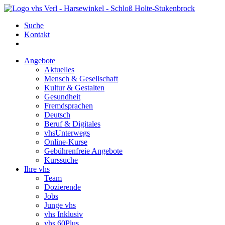
Suche
Kontakt
Angebote
Aktuelles
Mensch & Gesellschaft
Kultur & Gestalten
Gesundheit
Fremdsprachen
Deutsch
Beruf & Digitales
vhsUnterwegs
Online-Kurse
Gebührenfreie Angebote
Kurssuche
Ihre vhs
Team
Dozierende
Jobs
Junge vhs
vhs Inklusiv
vhs 60Plus