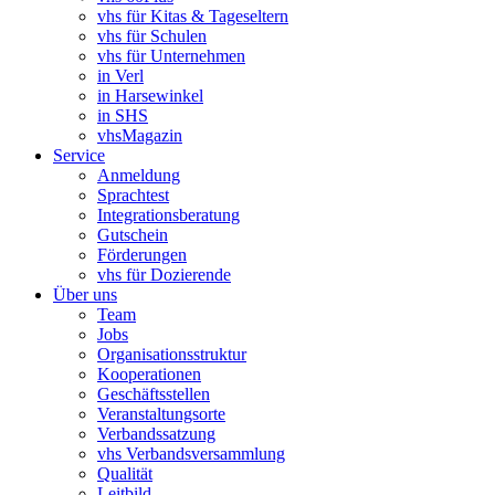
vhs für Kitas & Tageseltern
vhs für Schulen
vhs für Unternehmen
in Verl
in Harsewinkel
in SHS
vhsMagazin
Service
Anmeldung
Sprachtest
Integrationsberatung
Gutschein
Förderungen
vhs für Dozierende
Über uns
Team
Jobs
Organisationsstruktur
Kooperationen
Geschäftsstellen
Veranstaltungsorte
Verbandssatzung
vhs Verbandsversammlung
Qualität
Leitbild