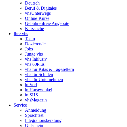
Deutsch
Beruf & Digitales
vhsUnterwegs
Online-Kurse
Gebührenfreie Angebote
Kurssuche
Ihre vhs
Team
Dozierende
Jobs
Junge vhs
vhs Inklusiv
vhs 60Plus
vhs für Kitas & Tageseltern
vhs für Schulen
vhs für Unternehmen
in Verl
in Harsewinkel
in SHS
vhsMagazin
Service
Anmeldung
Sprachtest
Integrationsberatung
Gutschein