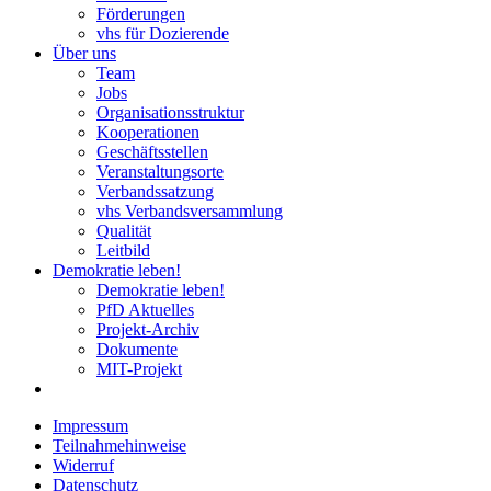
Förderungen
vhs für Dozierende
Über uns
Team
Jobs
Organisationsstruktur
Kooperationen
Geschäftsstellen
Veranstaltungsorte
Verbandssatzung
vhs Verbandsversammlung
Qualität
Leitbild
Demokratie leben!
Demokratie leben!
PfD Aktuelles
Projekt-Archiv
Dokumente
MIT-Projekt
Impressum
Teilnahmehinweise
Widerruf
Datenschutz