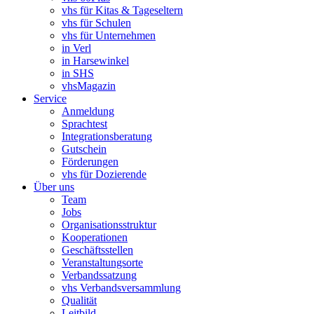
vhs für Kitas & Tageseltern
vhs für Schulen
vhs für Unternehmen
in Verl
in Harsewinkel
in SHS
vhsMagazin
Service
Anmeldung
Sprachtest
Integrationsberatung
Gutschein
Förderungen
vhs für Dozierende
Über uns
Team
Jobs
Organisationsstruktur
Kooperationen
Geschäftsstellen
Veranstaltungsorte
Verbandssatzung
vhs Verbandsversammlung
Qualität
Leitbild