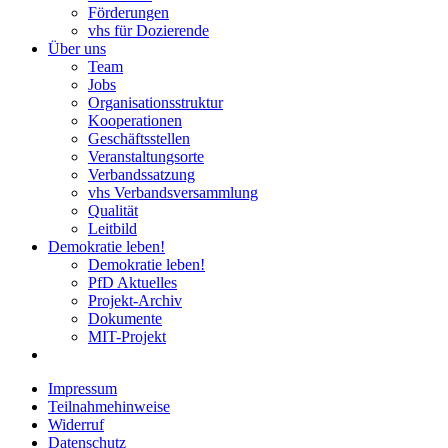
Förderungen
vhs für Dozierende
Über uns
Team
Jobs
Organisationsstruktur
Kooperationen
Geschäftsstellen
Veranstaltungsorte
Verbandssatzung
vhs Verbandsversammlung
Qualität
Leitbild
Demokratie leben!
Demokratie leben!
PfD Aktuelles
Projekt-Archiv
Dokumente
MIT-Projekt
Impressum
Teilnahmehinweise
Widerruf
Datenschutz