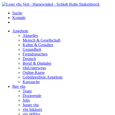
Suche
Kontakt
Angebote
Aktuelles
Mensch & Gesellschaft
Kultur & Gestalten
Gesundheit
Fremdsprachen
Deutsch
Beruf & Digitales
vhsUnterwegs
Online-Kurse
Gebührenfreie Angebote
Kurssuche
Ihre vhs
Team
Dozierende
Jobs
Junge vhs
vhs Inklusiv
vhs 60Plus