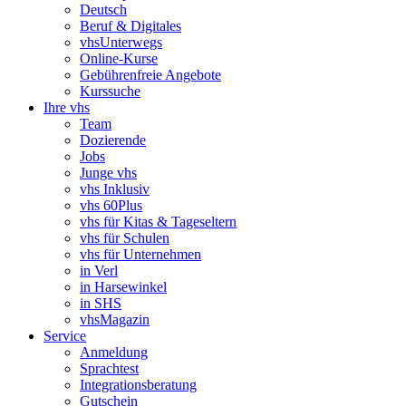
Deutsch
Beruf & Digitales
vhsUnterwegs
Online-Kurse
Gebührenfreie Angebote
Kurssuche
Ihre vhs
Team
Dozierende
Jobs
Junge vhs
vhs Inklusiv
vhs 60Plus
vhs für Kitas & Tageseltern
vhs für Schulen
vhs für Unternehmen
in Verl
in Harsewinkel
in SHS
vhsMagazin
Service
Anmeldung
Sprachtest
Integrationsberatung
Gutschein