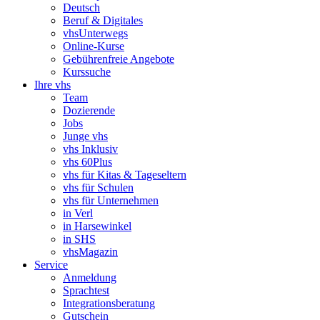
Deutsch
Beruf & Digitales
vhsUnterwegs
Online-Kurse
Gebührenfreie Angebote
Kurssuche
Ihre vhs
Team
Dozierende
Jobs
Junge vhs
vhs Inklusiv
vhs 60Plus
vhs für Kitas & Tageseltern
vhs für Schulen
vhs für Unternehmen
in Verl
in Harsewinkel
in SHS
vhsMagazin
Service
Anmeldung
Sprachtest
Integrationsberatung
Gutschein