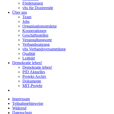
Förderungen
vhs für Dozierende
Über uns
Team
Jobs
Organisationsstruktur
Kooperationen
Geschäftsstellen
Veranstaltungsorte
Verbandssatzung
vhs Verbandsversammlung
Qualität
Leitbild
Demokratie leben!
Demokratie leben!
PfD Aktuelles
Projekt-Archiv
Dokumente
MIT-Projekt
Impressum
Teilnahmehinweise
Widerruf
Datenschutz