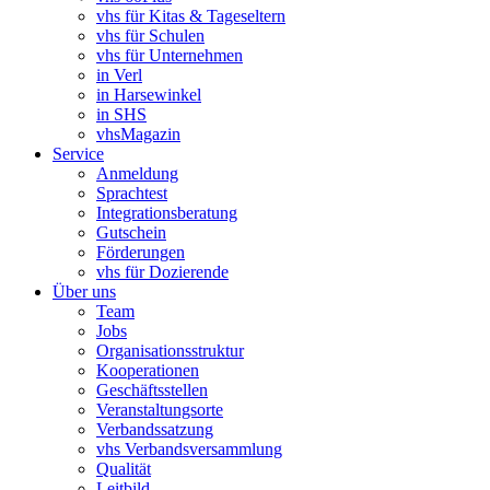
vhs für Kitas & Tageseltern
vhs für Schulen
vhs für Unternehmen
in Verl
in Harsewinkel
in SHS
vhsMagazin
Service
Anmeldung
Sprachtest
Integrationsberatung
Gutschein
Förderungen
vhs für Dozierende
Über uns
Team
Jobs
Organisationsstruktur
Kooperationen
Geschäftsstellen
Veranstaltungsorte
Verbandssatzung
vhs Verbandsversammlung
Qualität
Leitbild