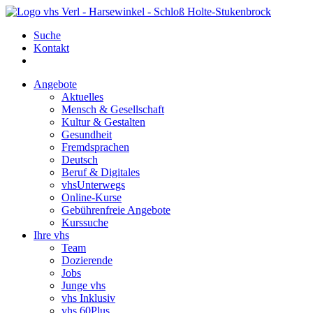
Suche
Kontakt
Angebote
Aktuelles
Mensch & Gesellschaft
Kultur & Gestalten
Gesundheit
Fremdsprachen
Deutsch
Beruf & Digitales
vhsUnterwegs
Online-Kurse
Gebührenfreie Angebote
Kurssuche
Ihre vhs
Team
Dozierende
Jobs
Junge vhs
vhs Inklusiv
vhs 60Plus