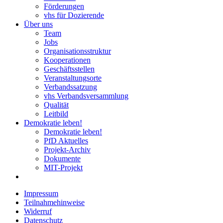
Förderungen
vhs für Dozierende
Über uns
Team
Jobs
Organisationsstruktur
Kooperationen
Geschäftsstellen
Veranstaltungsorte
Verbandssatzung
vhs Verbandsversammlung
Qualität
Leitbild
Demokratie leben!
Demokratie leben!
PfD Aktuelles
Projekt-Archiv
Dokumente
MIT-Projekt
Impressum
Teilnahmehinweise
Widerruf
Datenschutz