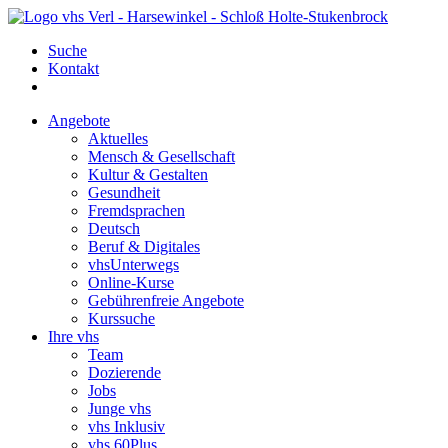
Suche
Kontakt
Angebote
Aktuelles
Mensch & Gesellschaft
Kultur & Gestalten
Gesundheit
Fremdsprachen
Deutsch
Beruf & Digitales
vhsUnterwegs
Online-Kurse
Gebührenfreie Angebote
Kurssuche
Ihre vhs
Team
Dozierende
Jobs
Junge vhs
vhs Inklusiv
vhs 60Plus