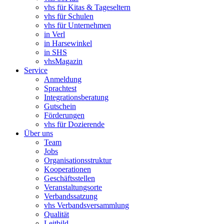
vhs für Kitas & Tageseltern
vhs für Schulen
vhs für Unternehmen
in Verl
in Harsewinkel
in SHS
vhsMagazin
Service
Anmeldung
Sprachtest
Integrationsberatung
Gutschein
Förderungen
vhs für Dozierende
Über uns
Team
Jobs
Organisationsstruktur
Kooperationen
Geschäftsstellen
Veranstaltungsorte
Verbandssatzung
vhs Verbandsversammlung
Qualität
Leitbild