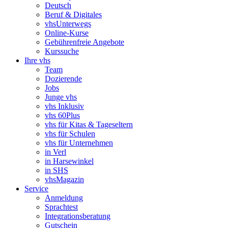
Deutsch
Beruf & Digitales
vhsUnterwegs
Online-Kurse
Gebührenfreie Angebote
Kurssuche
Ihre vhs
Team
Dozierende
Jobs
Junge vhs
vhs Inklusiv
vhs 60Plus
vhs für Kitas & Tageseltern
vhs für Schulen
vhs für Unternehmen
in Verl
in Harsewinkel
in SHS
vhsMagazin
Service
Anmeldung
Sprachtest
Integrationsberatung
Gutschein