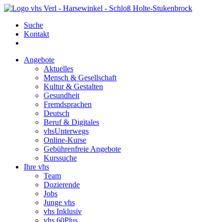
Suche
Kontakt
Angebote
Aktuelles
Mensch & Gesellschaft
Kultur & Gestalten
Gesundheit
Fremdsprachen
Deutsch
Beruf & Digitales
vhsUnterwegs
Online-Kurse
Gebührenfreie Angebote
Kurssuche
Ihre vhs
Team
Dozierende
Jobs
Junge vhs
vhs Inklusiv
vhs 60Plus