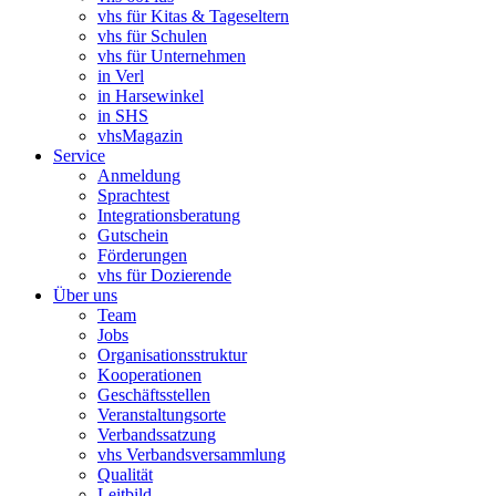
vhs für Kitas & Tageseltern
vhs für Schulen
vhs für Unternehmen
in Verl
in Harsewinkel
in SHS
vhsMagazin
Service
Anmeldung
Sprachtest
Integrationsberatung
Gutschein
Förderungen
vhs für Dozierende
Über uns
Team
Jobs
Organisationsstruktur
Kooperationen
Geschäftsstellen
Veranstaltungsorte
Verbandssatzung
vhs Verbandsversammlung
Qualität
Leitbild