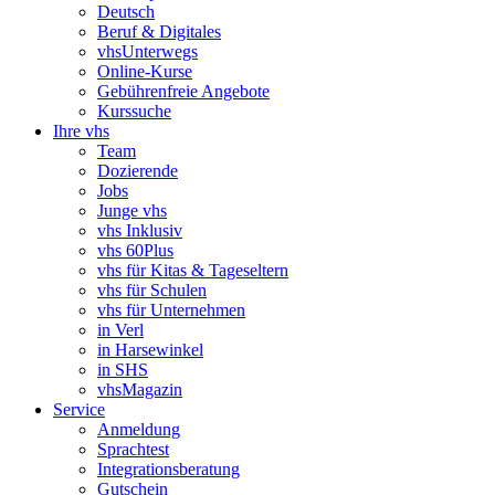
Deutsch
Beruf & Digitales
vhsUnterwegs
Online-Kurse
Gebührenfreie Angebote
Kurssuche
Ihre vhs
Team
Dozierende
Jobs
Junge vhs
vhs Inklusiv
vhs 60Plus
vhs für Kitas & Tageseltern
vhs für Schulen
vhs für Unternehmen
in Verl
in Harsewinkel
in SHS
vhsMagazin
Service
Anmeldung
Sprachtest
Integrationsberatung
Gutschein