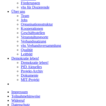
Förderungen
vhs für Dozierende
Über uns
Team
Jobs
Organisationsstruktur
Kooperationen
Geschäftsstellen
Veranstaltungsorte
Verbandssatzung
vhs Verbandsversammlung
Qualität
Leitbild
Demokratie leben!
Demokratie leben!
PfD Aktuelles
Projekt-Archiv
Dokumente
MIT-Projekt
Impressum
Teilnahmehinweise
Widerruf
Datenschutz