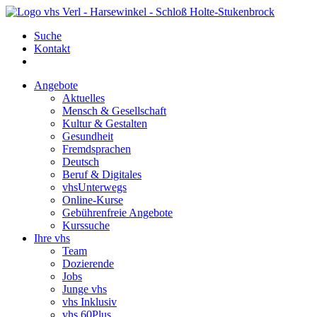
Suche
Kontakt
Angebote
Aktuelles
Mensch & Gesellschaft
Kultur & Gestalten
Gesundheit
Fremdsprachen
Deutsch
Beruf & Digitales
vhsUnterwegs
Online-Kurse
Gebührenfreie Angebote
Kurssuche
Ihre vhs
Team
Dozierende
Jobs
Junge vhs
vhs Inklusiv
vhs 60Plus