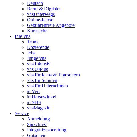
Deutsch
Beruf & Digitales
vhsUnterwegs
Online-Kurse
Gebührenfreie Angebote
Kurssuche
Ihre vhs
Team
Dozierende
Jobs
Junge vhs
vhs Inklusiv
vhs 60Plus
vhs für Kitas & Tageseltern
vhs für Schulen
vhs für Unternehmen
in Verl
in Harsewinkel
in SHS
vhsMagazin
Service
Anmeldung
Sprachtest
Integrationsberatung
Gutschein