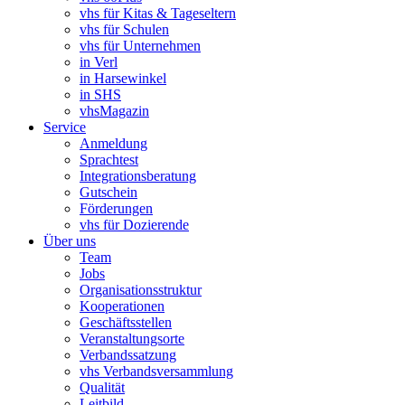
vhs für Kitas & Tageseltern
vhs für Schulen
vhs für Unternehmen
in Verl
in Harsewinkel
in SHS
vhsMagazin
Service
Anmeldung
Sprachtest
Integrationsberatung
Gutschein
Förderungen
vhs für Dozierende
Über uns
Team
Jobs
Organisationsstruktur
Kooperationen
Geschäftsstellen
Veranstaltungsorte
Verbandssatzung
vhs Verbandsversammlung
Qualität
Leitbild