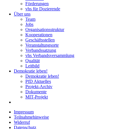
Förderungen
vhs für Dozierende
Über uns
Team
Jobs
Organisationsstruktur
Kooperationen
Geschäftsstellen
Veranstaltungsorte
Verbandssatzung
vhs Verbandsversammlung
Qualität
Leitbild
Demokratie leben!
Demokratie leben!
PfD Aktuelles
Projekt-Archiv
Dokumente
MIT-Projekt
Impressum
Teilnahmehinweise
Widerruf
Datenschutz