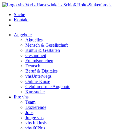
Suche
Kontakt
Angebote
Aktuelles
Mensch & Gesellschaft
Kultur & Gestalten
Gesundheit
Fremdsprachen
Deutsch
Beruf & Digitales
vhsUnterwegs
Online-Kurse
Gebührenfreie Angebote
Kurssuche
Ihre vhs
Team
Dozierende
Jobs
Junge vhs
vhs Inklusiv
vhs 60Plus