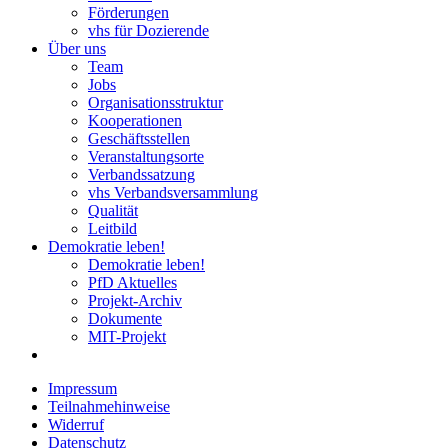
Förderungen
vhs für Dozierende
Über uns
Team
Jobs
Organisationsstruktur
Kooperationen
Geschäftsstellen
Veranstaltungsorte
Verbandssatzung
vhs Verbandsversammlung
Qualität
Leitbild
Demokratie leben!
Demokratie leben!
PfD Aktuelles
Projekt-Archiv
Dokumente
MIT-Projekt
Impressum
Teilnahmehinweise
Widerruf
Datenschutz