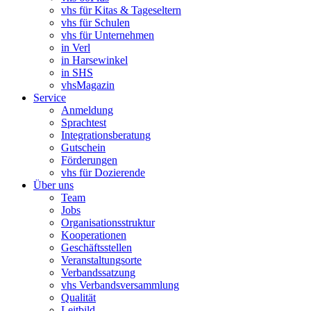
vhs für Kitas & Tageseltern
vhs für Schulen
vhs für Unternehmen
in Verl
in Harsewinkel
in SHS
vhsMagazin
Service
Anmeldung
Sprachtest
Integrationsberatung
Gutschein
Förderungen
vhs für Dozierende
Über uns
Team
Jobs
Organisationsstruktur
Kooperationen
Geschäftsstellen
Veranstaltungsorte
Verbandssatzung
vhs Verbandsversammlung
Qualität
Leitbild