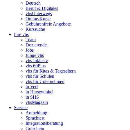
Deutsch
Beruf & Digitales
vhsUnterwegs
Online-Kurse
Gebührenfreie Angebote
Kurssuche
Ihre vhs
Team
Dozierende
Jobs
Junge vhs
vhs Inklusiv
vhs 60Plus
vhs für Kitas & Tageseltern
vhs für Schulen
vhs für Unternehmen
in Verl
in Harsewinkel
in SHS
vhsMagazin
Service
Anmeldung
Sprachtest
Integrationsberatung
Gutschein