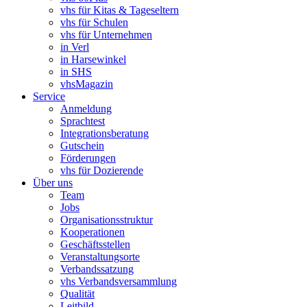
vhs für Kitas & Tageseltern
vhs für Schulen
vhs für Unternehmen
in Verl
in Harsewinkel
in SHS
vhsMagazin
Service
Anmeldung
Sprachtest
Integrationsberatung
Gutschein
Förderungen
vhs für Dozierende
Über uns
Team
Jobs
Organisationsstruktur
Kooperationen
Geschäftsstellen
Veranstaltungsorte
Verbandssatzung
vhs Verbandsversammlung
Qualität
Leitbild