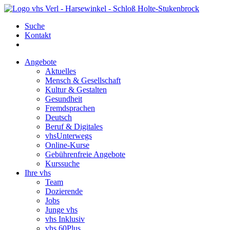
Suche
Kontakt
Angebote
Aktuelles
Mensch & Gesellschaft
Kultur & Gestalten
Gesundheit
Fremdsprachen
Deutsch
Beruf & Digitales
vhsUnterwegs
Online-Kurse
Gebührenfreie Angebote
Kurssuche
Ihre vhs
Team
Dozierende
Jobs
Junge vhs
vhs Inklusiv
vhs 60Plus