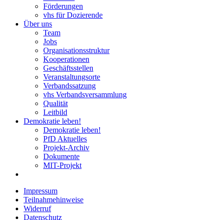
Förderungen
vhs für Dozierende
Über uns
Team
Jobs
Organisationsstruktur
Kooperationen
Geschäftsstellen
Veranstaltungsorte
Verbandssatzung
vhs Verbandsversammlung
Qualität
Leitbild
Demokratie leben!
Demokratie leben!
PfD Aktuelles
Projekt-Archiv
Dokumente
MIT-Projekt
Impressum
Teilnahmehinweise
Widerruf
Datenschutz