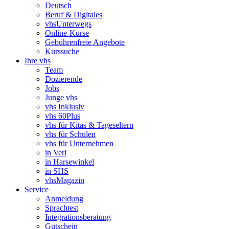
Deutsch
Beruf & Digitales
vhsUnterwegs
Online-Kurse
Gebührenfreie Angebote
Kurssuche
Ihre vhs
Team
Dozierende
Jobs
Junge vhs
vhs Inklusiv
vhs 60Plus
vhs für Kitas & Tageseltern
vhs für Schulen
vhs für Unternehmen
in Verl
in Harsewinkel
in SHS
vhsMagazin
Service
Anmeldung
Sprachtest
Integrationsberatung
Gutschein