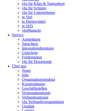
vhs für Kitas & Tageseltern
vhs für Schulen
vhs für Unternehmen
in Verl
in Harsewinkel
in SHS
vhsMagazin
Service
Anmeldung
Sprachtest
Integrationsberatung
Gutschein
Förderungen
vhs für Dozierende
Über uns
Team
Jobs
Organisationsstruktur
Kooperationen
Geschäftsstellen
Veranstaltungsorte
Verbandssatzung
vhs Verbandsversammlung
Qualität
Leitbild