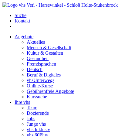
Suche
Kontakt
Angebote
Aktuelles
Mensch & Gesellschaft
Kultur & Gestalten
Gesundheit
Fremdsprachen
Deutsch
Beruf & Digitales
vhsUnterwegs
Online-Kurse
Gebührenfreie Angebote
Kurssuche
Ihre vhs
Team
Dozierende
Jobs
Junge vhs
vhs Inklusiv
vhs 60Plus