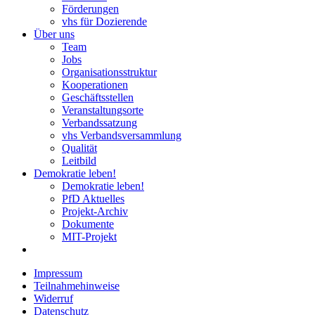
Förderungen
vhs für Dozierende
Über uns
Team
Jobs
Organisationsstruktur
Kooperationen
Geschäftsstellen
Veranstaltungsorte
Verbandssatzung
vhs Verbandsversammlung
Qualität
Leitbild
Demokratie leben!
Demokratie leben!
PfD Aktuelles
Projekt-Archiv
Dokumente
MIT-Projekt
Impressum
Teilnahmehinweise
Widerruf
Datenschutz