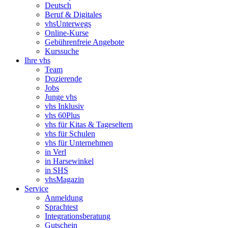
Deutsch
Beruf & Digitales
vhsUnterwegs
Online-Kurse
Gebührenfreie Angebote
Kurssuche
Ihre vhs
Team
Dozierende
Jobs
Junge vhs
vhs Inklusiv
vhs 60Plus
vhs für Kitas & Tageseltern
vhs für Schulen
vhs für Unternehmen
in Verl
in Harsewinkel
in SHS
vhsMagazin
Service
Anmeldung
Sprachtest
Integrationsberatung
Gutschein