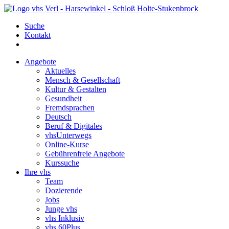
Suche
Kontakt
Angebote
Aktuelles
Mensch & Gesellschaft
Kultur & Gestalten
Gesundheit
Fremdsprachen
Deutsch
Beruf & Digitales
vhsUnterwegs
Online-Kurse
Gebührenfreie Angebote
Kurssuche
Ihre vhs
Team
Dozierende
Jobs
Junge vhs
vhs Inklusiv
vhs 60Plus