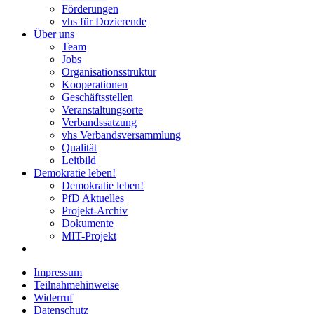
Förderungen
vhs für Dozierende
Über uns
Team
Jobs
Organisationsstruktur
Kooperationen
Geschäftsstellen
Veranstaltungsorte
Verbandssatzung
vhs Verbandsversammlung
Qualität
Leitbild
Demokratie leben!
Demokratie leben!
PfD Aktuelles
Projekt-Archiv
Dokumente
MIT-Projekt
Impressum
Teilnahmehinweise
Widerruf
Datenschutz