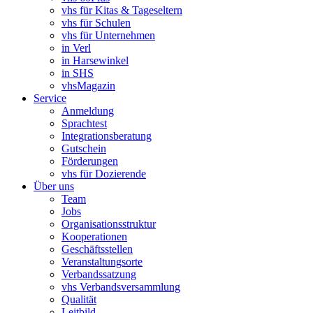
vhs für Kitas & Tageseltern
vhs für Schulen
vhs für Unternehmen
in Verl
in Harsewinkel
in SHS
vhsMagazin
Service
Anmeldung
Sprachtest
Integrationsberatung
Gutschein
Förderungen
vhs für Dozierende
Über uns
Team
Jobs
Organisationsstruktur
Kooperationen
Geschäftsstellen
Veranstaltungsorte
Verbandssatzung
vhs Verbandsversammlung
Qualität
Leitbild