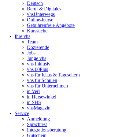
Deutsch
Beruf & Digitales
vhsUnterwegs
Online-Kurse
Gebührenfreie Angebote
Kurssuche
Ihre vhs
Team
Dozierende
Jobs
Junge vhs
vhs Inklusiv
vhs 60Plus
vhs für Kitas & Tageseltern
vhs für Schulen
vhs für Unternehmen
in Verl
in Harsewinkel
in SHS
vhsMagazin
Service
Anmeldung
Sprachtest
Integrationsberatung
Gutschein