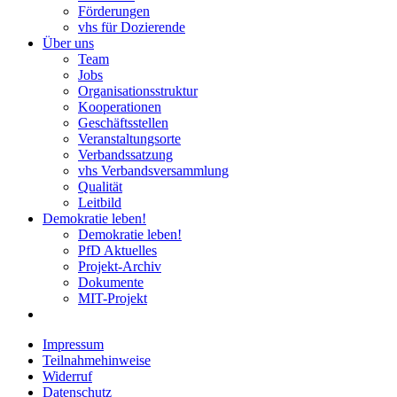
Förderungen
vhs für Dozierende
Über uns
Team
Jobs
Organisationsstruktur
Kooperationen
Geschäftsstellen
Veranstaltungsorte
Verbandssatzung
vhs Verbandsversammlung
Qualität
Leitbild
Demokratie leben!
Demokratie leben!
PfD Aktuelles
Projekt-Archiv
Dokumente
MIT-Projekt
Impressum
Teilnahmehinweise
Widerruf
Datenschutz