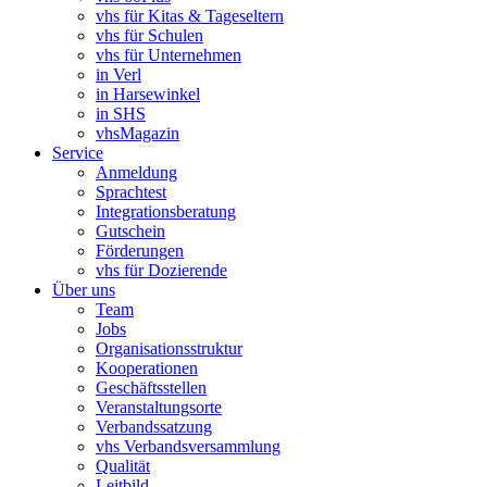
vhs für Kitas & Tageseltern
vhs für Schulen
vhs für Unternehmen
in Verl
in Harsewinkel
in SHS
vhsMagazin
Service
Anmeldung
Sprachtest
Integrationsberatung
Gutschein
Förderungen
vhs für Dozierende
Über uns
Team
Jobs
Organisationsstruktur
Kooperationen
Geschäftsstellen
Veranstaltungsorte
Verbandssatzung
vhs Verbandsversammlung
Qualität
Leitbild