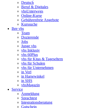
Deutsch
Beruf & Digitales
vhsUnterwegs
Online-Kurse
Gebührenfreie Angebote
Kurssuche
Ihre vhs
Team
Dozierende
Jobs
Junge vhs
vhs Inklusiv
vhs 60Plus
vhs für Kitas & Tageseltern
vhs für Schulen
vhs für Unternehmen
in Verl
in Harsewinkel
in SHS
vhsMagazin
Service
Anmeldung
Sprachtest
Integrationsberatung
Gutschein