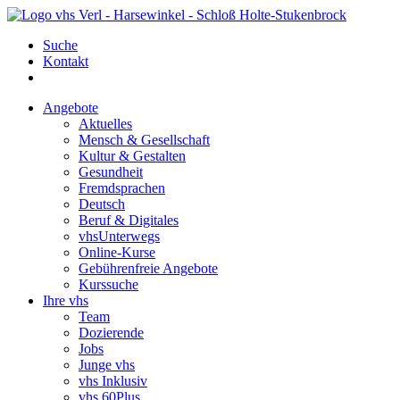
Suche
Kontakt
Angebote
Aktuelles
Mensch & Gesellschaft
Kultur & Gestalten
Gesundheit
Fremdsprachen
Deutsch
Beruf & Digitales
vhsUnterwegs
Online-Kurse
Gebührenfreie Angebote
Kurssuche
Ihre vhs
Team
Dozierende
Jobs
Junge vhs
vhs Inklusiv
vhs 60Plus