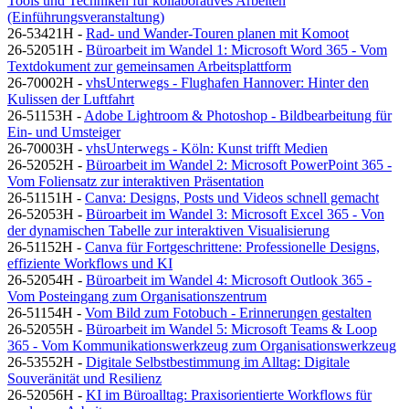
Tools und Techniken für kollaboratives Arbeiten
(Einführungsveranstaltung)
26-53421H -
Rad- und Wander-Touren planen mit Komoot
26-52051H -
Büroarbeit im Wandel 1: Microsoft Word 365 - Vom
Textdokument zur gemeinsamen Arbeitsplattform
26-70002H -
vhsUnterwegs - Flughafen Hannover: Hinter den
Kulissen der Luftfahrt
26-51153H -
Adobe Lightroom & Photoshop - Bildbearbeitung für
Ein- und Umsteiger
26-70003H -
vhsUnterwegs - Köln: Kunst trifft Medien
26-52052H -
Büroarbeit im Wandel 2: Microsoft PowerPoint 365 -
Vom Foliensatz zur interaktiven Präsentation
26-51151H -
Canva: Designs, Posts und Videos schnell gemacht
26-52053H -
Büroarbeit im Wandel 3: Microsoft Excel 365 - Von
der dynamischen Tabelle zur interaktiven Visualisierung
26-51152H -
Canva für Fortgeschrittene: Professionelle Designs,
effiziente Workflows und KI
26-52054H -
Büroarbeit im Wandel 4: Microsoft Outlook 365 -
Vom Posteingang zum Organisationszentrum
26-51154H -
Vom Bild zum Fotobuch - Erinnerungen gestalten
26-52055H -
Büroarbeit im Wandel 5: Microsoft Teams & Loop
365 - Vom Kommunikationswerkzeug zum Organisationswerkzeug
26-53552H -
Digitale Selbstbestimmung im Alltag: Digitale
Souveränität und Resilienz
26-52056H -
KI im Büroalltag: Praxisorientierte Workflows für