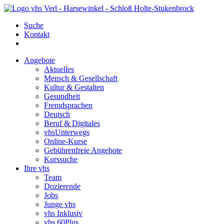
Suche
Kontakt
Angebote
Aktuelles
Mensch & Gesellschaft
Kultur & Gestalten
Gesundheit
Fremdsprachen
Deutsch
Beruf & Digitales
vhsUnterwegs
Online-Kurse
Gebührenfreie Angebote
Kurssuche
Ihre vhs
Team
Dozierende
Jobs
Junge vhs
vhs Inklusiv
vhs 60Plus