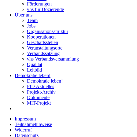
Förderungen
vhs für Dozierende
Über uns
Team
Jobs
Organisationsstruktur
Kooperationen
Geschäftsstellen
Veranstaltungsorte
Verbandssatzung
vhs Verbandsversammlung
Qualität
Leitbild
Demokratie leben!
Demokratie leben!
PfD Aktuelles
Projekt-Archiv
Dokumente
MIT-Projekt
Impressum
Teilnahmehinweise
Widerruf
Datenschutz