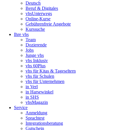
Deutsch
Beruf & Digitales
vhsUnterwegs
Online-Kurse
Gebührenfreie Angebote
Kurssuche
Ihre vhs
Team
Dozierende
Jobs
Junge vhs
vhs Inklusiv
vhs 60Plus
vhs für Kitas & Tageseltern
vhs für Schulen
vhs für Unternehmen
in Verl
in Harsewinkel
in SHS
vhsMagazin
Service
Anmeldung
Sprachtest
Integrationsberatung
Gutschein