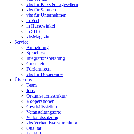
vhs für Kitas & Tageseltern
vhs für Schulen
vhs für Unternehmen
in Verl
in Harsewinkel
in SHS
vhsMagazin
Service
Anmeldung
Sprachtest
Integrationsberatung
Gutschein
Förderungen
vhs für Dozierende
Über uns
Team
Jobs
Organisationsstruktur
Kooperationen
Geschäftsstellen
Veranstaltungsorte
Verbandssatzung
vhs Verbandsversammlung
Qualität
Leitbild