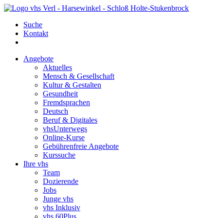
Suche
Kontakt
Angebote
Aktuelles
Mensch & Gesellschaft
Kultur & Gestalten
Gesundheit
Fremdsprachen
Deutsch
Beruf & Digitales
vhsUnterwegs
Online-Kurse
Gebührenfreie Angebote
Kurssuche
Ihre vhs
Team
Dozierende
Jobs
Junge vhs
vhs Inklusiv
vhs 60Plus