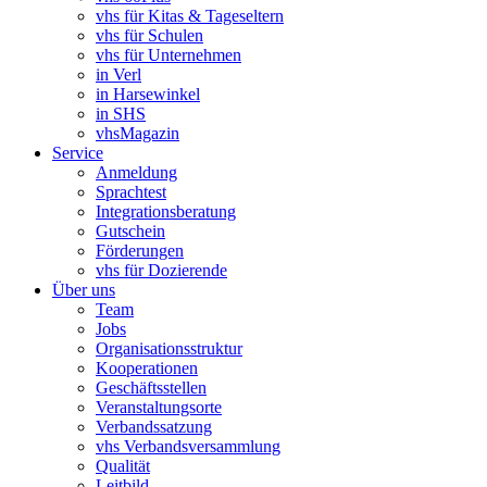
vhs für Kitas & Tageseltern
vhs für Schulen
vhs für Unternehmen
in Verl
in Harsewinkel
in SHS
vhsMagazin
Service
Anmeldung
Sprachtest
Integrationsberatung
Gutschein
Förderungen
vhs für Dozierende
Über uns
Team
Jobs
Organisationsstruktur
Kooperationen
Geschäftsstellen
Veranstaltungsorte
Verbandssatzung
vhs Verbandsversammlung
Qualität
Leitbild