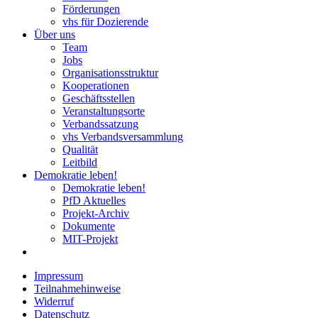
Förderungen
vhs für Dozierende
Über uns
Team
Jobs
Organisationsstruktur
Kooperationen
Geschäftsstellen
Veranstaltungsorte
Verbandssatzung
vhs Verbandsversammlung
Qualität
Leitbild
Demokratie leben!
Demokratie leben!
PfD Aktuelles
Projekt-Archiv
Dokumente
MIT-Projekt
Impressum
Teilnahmehinweise
Widerruf
Datenschutz