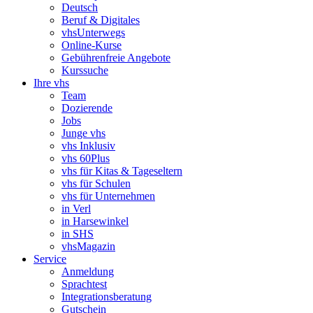
Deutsch
Beruf & Digitales
vhsUnterwegs
Online-Kurse
Gebührenfreie Angebote
Kurssuche
Ihre vhs
Team
Dozierende
Jobs
Junge vhs
vhs Inklusiv
vhs 60Plus
vhs für Kitas & Tageseltern
vhs für Schulen
vhs für Unternehmen
in Verl
in Harsewinkel
in SHS
vhsMagazin
Service
Anmeldung
Sprachtest
Integrationsberatung
Gutschein