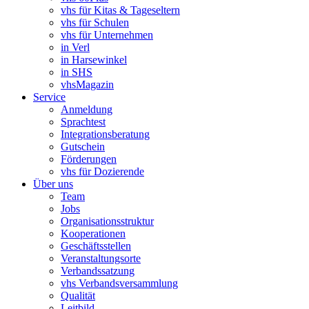
vhs für Kitas & Tageseltern
vhs für Schulen
vhs für Unternehmen
in Verl
in Harsewinkel
in SHS
vhsMagazin
Service
Anmeldung
Sprachtest
Integrationsberatung
Gutschein
Förderungen
vhs für Dozierende
Über uns
Team
Jobs
Organisationsstruktur
Kooperationen
Geschäftsstellen
Veranstaltungsorte
Verbandssatzung
vhs Verbandsversammlung
Qualität
Leitbild