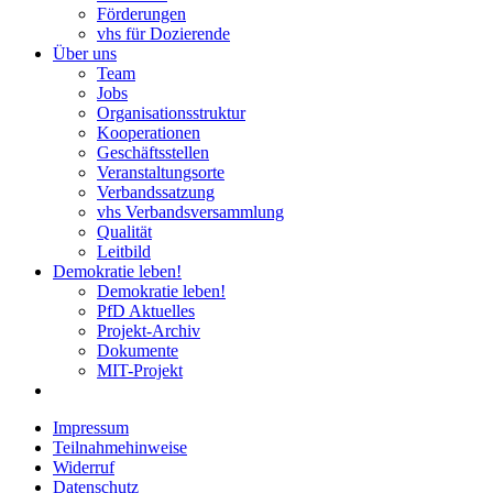
Förderungen
vhs für Dozierende
Über uns
Team
Jobs
Organisationsstruktur
Kooperationen
Geschäftsstellen
Veranstaltungsorte
Verbandssatzung
vhs Verbandsversammlung
Qualität
Leitbild
Demokratie leben!
Demokratie leben!
PfD Aktuelles
Projekt-Archiv
Dokumente
MIT-Projekt
Impressum
Teilnahmehinweise
Widerruf
Datenschutz