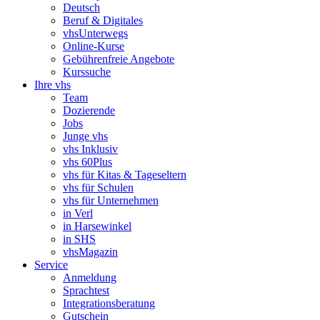
Deutsch
Beruf & Digitales
vhsUnterwegs
Online-Kurse
Gebührenfreie Angebote
Kurssuche
Ihre vhs
Team
Dozierende
Jobs
Junge vhs
vhs Inklusiv
vhs 60Plus
vhs für Kitas & Tageseltern
vhs für Schulen
vhs für Unternehmen
in Verl
in Harsewinkel
in SHS
vhsMagazin
Service
Anmeldung
Sprachtest
Integrationsberatung
Gutschein