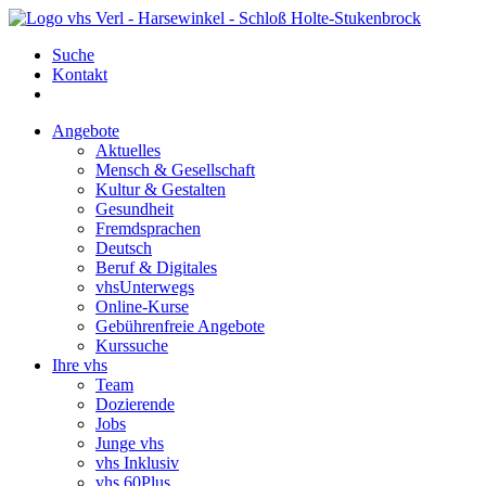
Suche
Kontakt
Angebote
Aktuelles
Mensch & Gesellschaft
Kultur & Gestalten
Gesundheit
Fremdsprachen
Deutsch
Beruf & Digitales
vhsUnterwegs
Online-Kurse
Gebührenfreie Angebote
Kurssuche
Ihre vhs
Team
Dozierende
Jobs
Junge vhs
vhs Inklusiv
vhs 60Plus