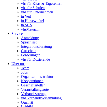
vhs für Kitas & Tageseltern
vhs für Schulen
vhs für Unternehmen
in Verl
in Harsewinkel
in SHS
vhsMagazin
Service
Anmeldung
Sprachtest
Integrationsberatung
Gutschein
Förderungen
vhs für Dozierende
Über uns
Team
Jobs
Organisationsstruktur
Kooperationen
Geschäftsstellen
Veranstaltungsorte
Verbandssatzung
vhs Verbandsversammlung
Qualität
Leitbild