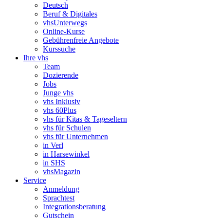
Deutsch
Beruf & Digitales
vhsUnterwegs
Online-Kurse
Gebührenfreie Angebote
Kurssuche
Ihre vhs
Team
Dozierende
Jobs
Junge vhs
vhs Inklusiv
vhs 60Plus
vhs für Kitas & Tageseltern
vhs für Schulen
vhs für Unternehmen
in Verl
in Harsewinkel
in SHS
vhsMagazin
Service
Anmeldung
Sprachtest
Integrationsberatung
Gutschein