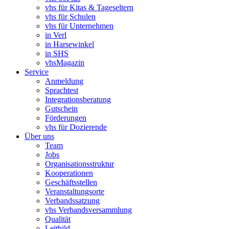
vhs für Kitas & Tageseltern
vhs für Schulen
vhs für Unternehmen
in Verl
in Harsewinkel
in SHS
vhsMagazin
Service
Anmeldung
Sprachtest
Integrationsberatung
Gutschein
Förderungen
vhs für Dozierende
Über uns
Team
Jobs
Organisationsstruktur
Kooperationen
Geschäftsstellen
Veranstaltungsorte
Verbandssatzung
vhs Verbandsversammlung
Qualität
Leitbild