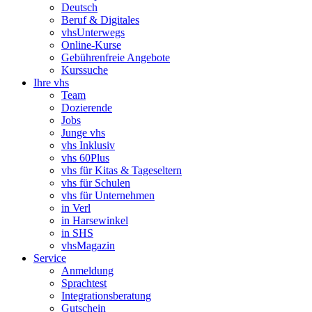
Deutsch
Beruf & Digitales
vhsUnterwegs
Online-Kurse
Gebührenfreie Angebote
Kurssuche
Ihre vhs
Team
Dozierende
Jobs
Junge vhs
vhs Inklusiv
vhs 60Plus
vhs für Kitas & Tageseltern
vhs für Schulen
vhs für Unternehmen
in Verl
in Harsewinkel
in SHS
vhsMagazin
Service
Anmeldung
Sprachtest
Integrationsberatung
Gutschein