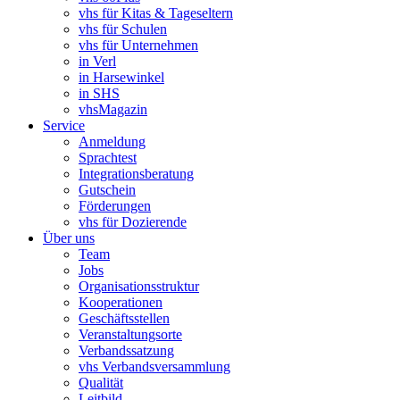
vhs für Kitas & Tageseltern
vhs für Schulen
vhs für Unternehmen
in Verl
in Harsewinkel
in SHS
vhsMagazin
Service
Anmeldung
Sprachtest
Integrationsberatung
Gutschein
Förderungen
vhs für Dozierende
Über uns
Team
Jobs
Organisationsstruktur
Kooperationen
Geschäftsstellen
Veranstaltungsorte
Verbandssatzung
vhs Verbandsversammlung
Qualität
Leitbild