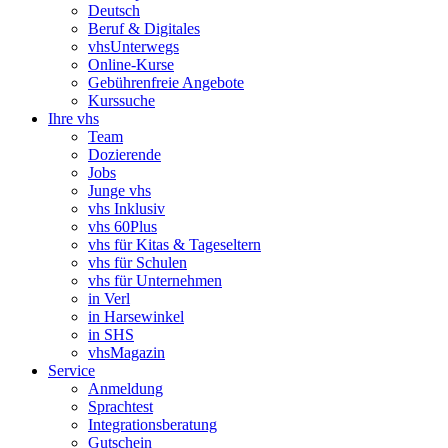
Deutsch
Beruf & Digitales
vhsUnterwegs
Online-Kurse
Gebührenfreie Angebote
Kurssuche
Ihre vhs
Team
Dozierende
Jobs
Junge vhs
vhs Inklusiv
vhs 60Plus
vhs für Kitas & Tageseltern
vhs für Schulen
vhs für Unternehmen
in Verl
in Harsewinkel
in SHS
vhsMagazin
Service
Anmeldung
Sprachtest
Integrationsberatung
Gutschein