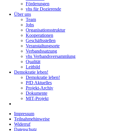
Förderungen
vhs für Dozierende
Über uns
Team
Jobs
Organisationsstruktur
Kooperationen
Geschäftsstellen
Veranstaltungsorte
Verbandssatzung
vhs Verbandsversammlung
Qualität
Leitbild
Demokratie leben!
Demokratie leben!
PfD Aktuelles
Projekt-Archiv
Dokumente
MIT-Projekt
Impressum
Teilnahmehinweise
Widerruf
Datenschutz