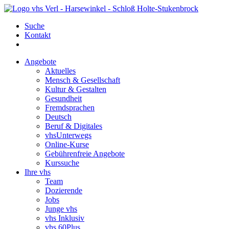
Suche
Kontakt
Angebote
Aktuelles
Mensch & Gesellschaft
Kultur & Gestalten
Gesundheit
Fremdsprachen
Deutsch
Beruf & Digitales
vhsUnterwegs
Online-Kurse
Gebührenfreie Angebote
Kurssuche
Ihre vhs
Team
Dozierende
Jobs
Junge vhs
vhs Inklusiv
vhs 60Plus