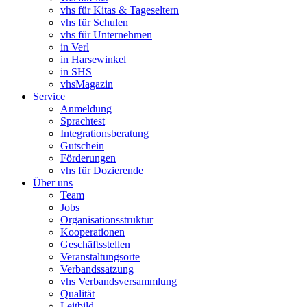
vhs für Kitas & Tageseltern
vhs für Schulen
vhs für Unternehmen
in Verl
in Harsewinkel
in SHS
vhsMagazin
Service
Anmeldung
Sprachtest
Integrationsberatung
Gutschein
Förderungen
vhs für Dozierende
Über uns
Team
Jobs
Organisationsstruktur
Kooperationen
Geschäftsstellen
Veranstaltungsorte
Verbandssatzung
vhs Verbandsversammlung
Qualität
Leitbild