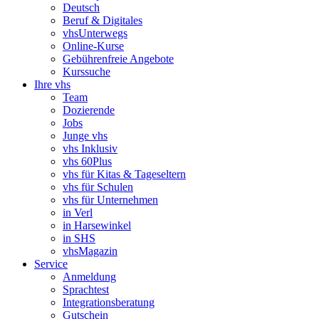
Deutsch
Beruf & Digitales
vhsUnterwegs
Online-Kurse
Gebührenfreie Angebote
Kurssuche
Ihre vhs
Team
Dozierende
Jobs
Junge vhs
vhs Inklusiv
vhs 60Plus
vhs für Kitas & Tageseltern
vhs für Schulen
vhs für Unternehmen
in Verl
in Harsewinkel
in SHS
vhsMagazin
Service
Anmeldung
Sprachtest
Integrationsberatung
Gutschein