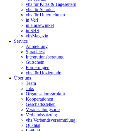
vhs für Kitas & Tageseltern
vhs für Schulen
vhs für Unternehmen
in Verl
in Harsewinkel
in SHS
vhsMagazin
Service
Anmeldung
Sprachtest
Integrationsberatung
Gutschein
Förderungen
vhs für Dozierende
Über uns
Team
Jobs
Organisationsstruktur
Kooperationen
Geschäftsstellen
Veranstaltungsorte
Verbandssatzung
vhs Verbandsversammlung
Qualität
Leitbild