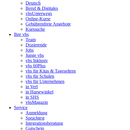
Deutsch
Beruf & Digitales
vhsUnterwegs
Online-Kurse
Gebührenfreie Angebote
Kurssuche
Ihre vhs
Team
Dozierende
Jobs
Junge vhs
vhs Inklusiv
vhs 60Plus
vhs für Kitas & Tageseltern
vhs für Schulen
vhs für Unternehmen
in Verl
in Harsewinkel
in SHS
vhsMagazin
Service
Anmeldung
Sprachtest
Integrationsberatung
Gutschein