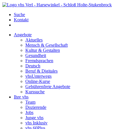
Suche
Kontakt
Angebote
Aktuelles
Mensch & Gesellschaft
Kultur & Gestalten
Gesundheit
Fremdsprachen
Deutsch
Beruf & Digitales
vhsUnterwegs
Online-Kurse
Gebührenfreie Angebote
Kurssuche
Ihre vhs
Team
Dozierende
Jobs
Junge vhs
vhs Inklusiv
vhs 60Plus