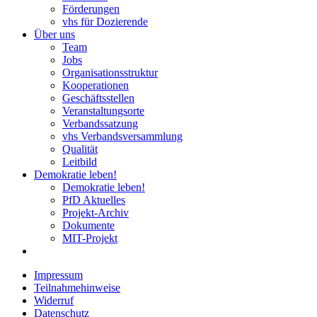
Förderungen
vhs für Dozierende
Über uns
Team
Jobs
Organisationsstruktur
Kooperationen
Geschäftsstellen
Veranstaltungsorte
Verbandssatzung
vhs Verbandsversammlung
Qualität
Leitbild
Demokratie leben!
Demokratie leben!
PfD Aktuelles
Projekt-Archiv
Dokumente
MIT-Projekt
Impressum
Teilnahmehinweise
Widerruf
Datenschutz