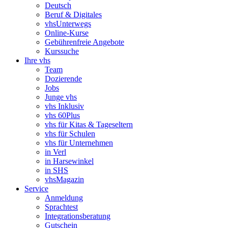
Deutsch
Beruf & Digitales
vhsUnterwegs
Online-Kurse
Gebührenfreie Angebote
Kurssuche
Ihre vhs
Team
Dozierende
Jobs
Junge vhs
vhs Inklusiv
vhs 60Plus
vhs für Kitas & Tageseltern
vhs für Schulen
vhs für Unternehmen
in Verl
in Harsewinkel
in SHS
vhsMagazin
Service
Anmeldung
Sprachtest
Integrationsberatung
Gutschein