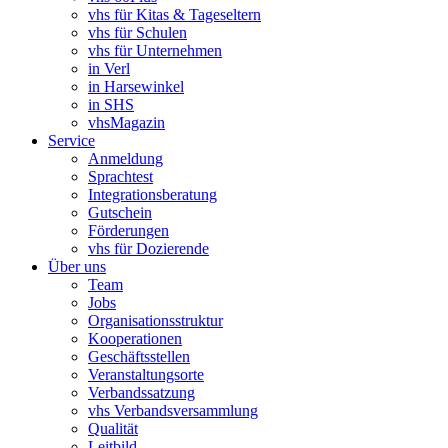
vhs für Kitas & Tageseltern
vhs für Schulen
vhs für Unternehmen
in Verl
in Harsewinkel
in SHS
vhsMagazin
Service
Anmeldung
Sprachtest
Integrationsberatung
Gutschein
Förderungen
vhs für Dozierende
Über uns
Team
Jobs
Organisationsstruktur
Kooperationen
Geschäftsstellen
Veranstaltungsorte
Verbandssatzung
vhs Verbandsversammlung
Qualität
Leitbild