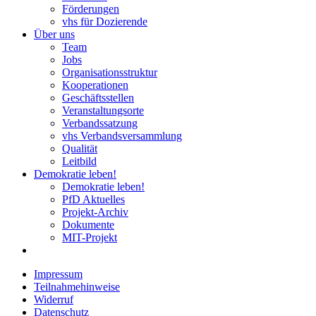
Förderungen
vhs für Dozierende
Über uns
Team
Jobs
Organisationsstruktur
Kooperationen
Geschäftsstellen
Veranstaltungsorte
Verbandssatzung
vhs Verbandsversammlung
Qualität
Leitbild
Demokratie leben!
Demokratie leben!
PfD Aktuelles
Projekt-Archiv
Dokumente
MIT-Projekt
Impressum
Teilnahmehinweise
Widerruf
Datenschutz