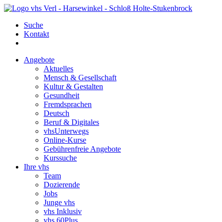
Suche
Kontakt
Angebote
Aktuelles
Mensch & Gesellschaft
Kultur & Gestalten
Gesundheit
Fremdsprachen
Deutsch
Beruf & Digitales
vhsUnterwegs
Online-Kurse
Gebührenfreie Angebote
Kurssuche
Ihre vhs
Team
Dozierende
Jobs
Junge vhs
vhs Inklusiv
vhs 60Plus