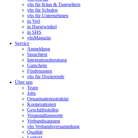
vhs für Kitas & Tageseltern
vhs für Schulen
vhs für Unternehmen
in Verl
in Harsewinkel
in SHS
vhsMagazin
Service
Anmeldung
Sprachtest
Integrationsberatung
Gutschein
Förderungen
vhs für Dozierende
Über uns
Team
Jobs
Organisationsstruktur
Kooperationen
Geschäftsstellen
Veranstaltungsorte
Verbandssatzung
vhs Verbandsversammlung
Qualität
Leitbild