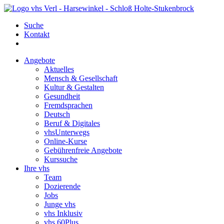
Suche
Kontakt
Angebote
Aktuelles
Mensch & Gesellschaft
Kultur & Gestalten
Gesundheit
Fremdsprachen
Deutsch
Beruf & Digitales
vhsUnterwegs
Online-Kurse
Gebührenfreie Angebote
Kurssuche
Ihre vhs
Team
Dozierende
Jobs
Junge vhs
vhs Inklusiv
vhs 60Plus