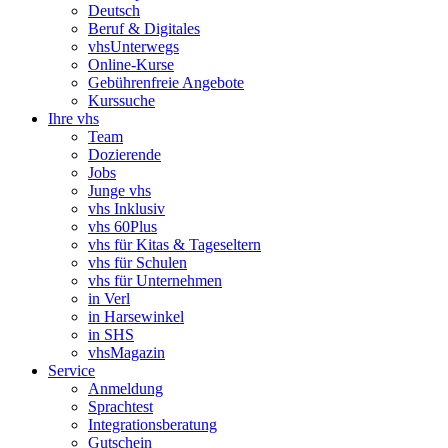
Deutsch
Beruf & Digitales
vhsUnterwegs
Online-Kurse
Gebührenfreie Angebote
Kurssuche
Ihre vhs
Team
Dozierende
Jobs
Junge vhs
vhs Inklusiv
vhs 60Plus
vhs für Kitas & Tageseltern
vhs für Schulen
vhs für Unternehmen
in Verl
in Harsewinkel
in SHS
vhsMagazin
Service
Anmeldung
Sprachtest
Integrationsberatung
Gutschein