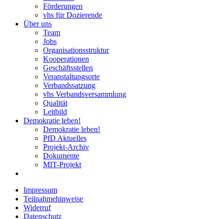
Förderungen
vhs für Dozierende
Über uns
Team
Jobs
Organisationsstruktur
Kooperationen
Geschäftsstellen
Veranstaltungsorte
Verbandssatzung
vhs Verbandsversammlung
Qualität
Leitbild
Demokratie leben!
Demokratie leben!
PfD Aktuelles
Projekt-Archiv
Dokumente
MIT-Projekt
Impressum
Teilnahmehinweise
Widerruf
Datenschutz