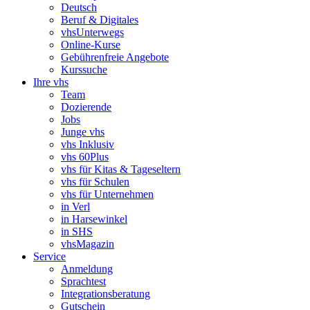
Deutsch
Beruf & Digitales
vhsUnterwegs
Online-Kurse
Gebührenfreie Angebote
Kurssuche
Ihre vhs
Team
Dozierende
Jobs
Junge vhs
vhs Inklusiv
vhs 60Plus
vhs für Kitas & Tageseltern
vhs für Schulen
vhs für Unternehmen
in Verl
in Harsewinkel
in SHS
vhsMagazin
Service
Anmeldung
Sprachtest
Integrationsberatung
Gutschein