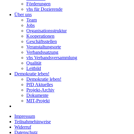
Förderungen
vhs für Dozierende
Über uns
Team
Jobs
Organisationsstruktur
Kooperationen
Geschäftsstellen
Veranstaltungsorte
Verbandssatzung
vhs Verbandsversammlung
Qualität
Leitbild
Demokratie leben!
Demokratie leben!
PfD Aktuelles
Projekt-Archiv
Dokumente
MIT-Projekt
Impressum
Teilnahmehinweise
Widerruf
Datenschutz