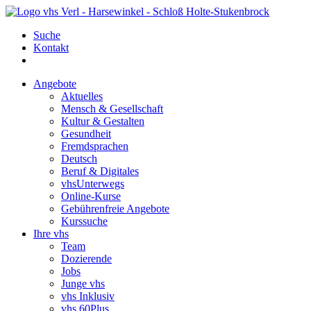
Suche
Kontakt
Angebote
Aktuelles
Mensch & Gesellschaft
Kultur & Gestalten
Gesundheit
Fremdsprachen
Deutsch
Beruf & Digitales
vhsUnterwegs
Online-Kurse
Gebührenfreie Angebote
Kurssuche
Ihre vhs
Team
Dozierende
Jobs
Junge vhs
vhs Inklusiv
vhs 60Plus