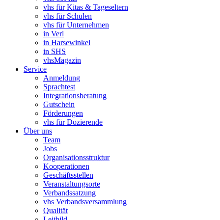
vhs für Kitas & Tageseltern
vhs für Schulen
vhs für Unternehmen
in Verl
in Harsewinkel
in SHS
vhsMagazin
Service
Anmeldung
Sprachtest
Integrationsberatung
Gutschein
Förderungen
vhs für Dozierende
Über uns
Team
Jobs
Organisationsstruktur
Kooperationen
Geschäftsstellen
Veranstaltungsorte
Verbandssatzung
vhs Verbandsversammlung
Qualität
Leitbild