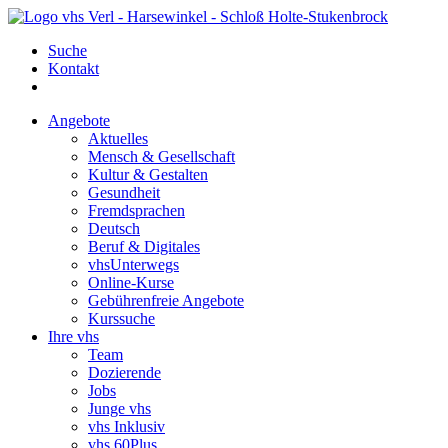
Suche
Kontakt
Angebote
Aktuelles
Mensch & Gesellschaft
Kultur & Gestalten
Gesundheit
Fremdsprachen
Deutsch
Beruf & Digitales
vhsUnterwegs
Online-Kurse
Gebührenfreie Angebote
Kurssuche
Ihre vhs
Team
Dozierende
Jobs
Junge vhs
vhs Inklusiv
vhs 60Plus