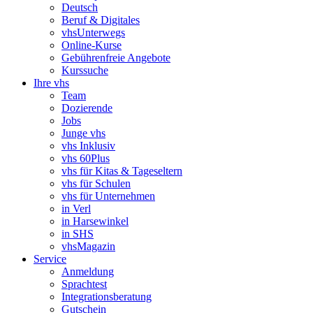
Deutsch
Beruf & Digitales
vhsUnterwegs
Online-Kurse
Gebührenfreie Angebote
Kurssuche
Ihre vhs
Team
Dozierende
Jobs
Junge vhs
vhs Inklusiv
vhs 60Plus
vhs für Kitas & Tageseltern
vhs für Schulen
vhs für Unternehmen
in Verl
in Harsewinkel
in SHS
vhsMagazin
Service
Anmeldung
Sprachtest
Integrationsberatung
Gutschein