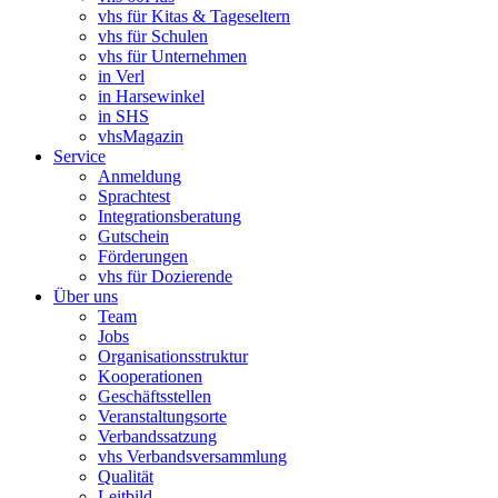
vhs für Kitas & Tageseltern
vhs für Schulen
vhs für Unternehmen
in Verl
in Harsewinkel
in SHS
vhsMagazin
Service
Anmeldung
Sprachtest
Integrationsberatung
Gutschein
Förderungen
vhs für Dozierende
Über uns
Team
Jobs
Organisationsstruktur
Kooperationen
Geschäftsstellen
Veranstaltungsorte
Verbandssatzung
vhs Verbandsversammlung
Qualität
Leitbild