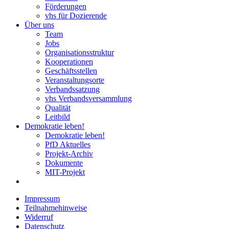
Förderungen
vhs für Dozierende
Über uns
Team
Jobs
Organisationsstruktur
Kooperationen
Geschäftsstellen
Veranstaltungsorte
Verbandssatzung
vhs Verbandsversammlung
Qualität
Leitbild
Demokratie leben!
Demokratie leben!
PfD Aktuelles
Projekt-Archiv
Dokumente
MIT-Projekt
Impressum
Teilnahmehinweise
Widerruf
Datenschutz