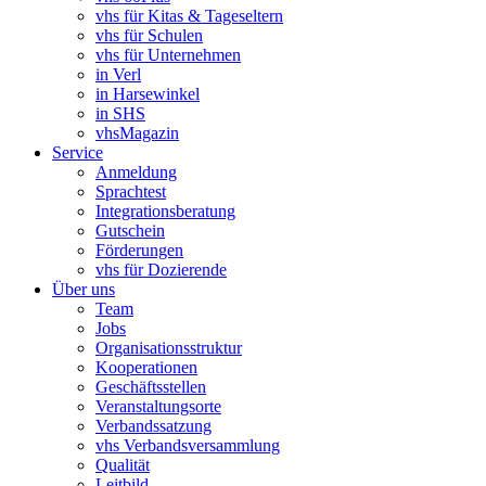
vhs für Kitas & Tageseltern
vhs für Schulen
vhs für Unternehmen
in Verl
in Harsewinkel
in SHS
vhsMagazin
Service
Anmeldung
Sprachtest
Integrationsberatung
Gutschein
Förderungen
vhs für Dozierende
Über uns
Team
Jobs
Organisationsstruktur
Kooperationen
Geschäftsstellen
Veranstaltungsorte
Verbandssatzung
vhs Verbandsversammlung
Qualität
Leitbild