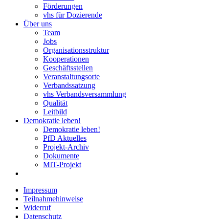
Förderungen
vhs für Dozierende
Über uns
Team
Jobs
Organisationsstruktur
Kooperationen
Geschäftsstellen
Veranstaltungsorte
Verbandssatzung
vhs Verbandsversammlung
Qualität
Leitbild
Demokratie leben!
Demokratie leben!
PfD Aktuelles
Projekt-Archiv
Dokumente
MIT-Projekt
Impressum
Teilnahmehinweise
Widerruf
Datenschutz