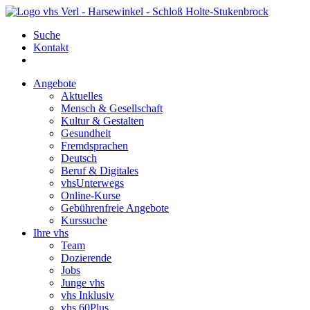
Suche
Kontakt
Angebote
Aktuelles
Mensch & Gesellschaft
Kultur & Gestalten
Gesundheit
Fremdsprachen
Deutsch
Beruf & Digitales
vhsUnterwegs
Online-Kurse
Gebührenfreie Angebote
Kurssuche
Ihre vhs
Team
Dozierende
Jobs
Junge vhs
vhs Inklusiv
vhs 60Plus