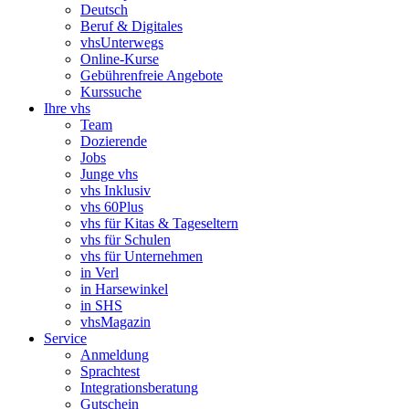
Deutsch
Beruf & Digitales
vhsUnterwegs
Online-Kurse
Gebührenfreie Angebote
Kurssuche
Ihre vhs
Team
Dozierende
Jobs
Junge vhs
vhs Inklusiv
vhs 60Plus
vhs für Kitas & Tageseltern
vhs für Schulen
vhs für Unternehmen
in Verl
in Harsewinkel
in SHS
vhsMagazin
Service
Anmeldung
Sprachtest
Integrationsberatung
Gutschein