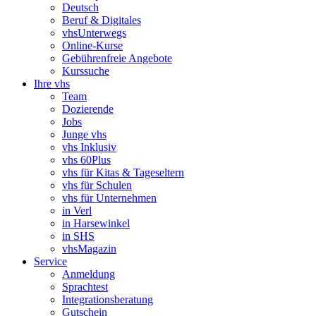
Deutsch
Beruf & Digitales
vhsUnterwegs
Online-Kurse
Gebührenfreie Angebote
Kurssuche
Ihre vhs
Team
Dozierende
Jobs
Junge vhs
vhs Inklusiv
vhs 60Plus
vhs für Kitas & Tageseltern
vhs für Schulen
vhs für Unternehmen
in Verl
in Harsewinkel
in SHS
vhsMagazin
Service
Anmeldung
Sprachtest
Integrationsberatung
Gutschein