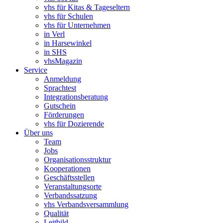
vhs für Kitas & Tageseltern
vhs für Schulen
vhs für Unternehmen
in Verl
in Harsewinkel
in SHS
vhsMagazin
Service
Anmeldung
Sprachtest
Integrationsberatung
Gutschein
Förderungen
vhs für Dozierende
Über uns
Team
Jobs
Organisationsstruktur
Kooperationen
Geschäftsstellen
Veranstaltungsorte
Verbandssatzung
vhs Verbandsversammlung
Qualität
Leitbild