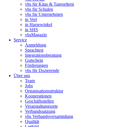
vhs für Kitas & Tageseltern
vhs für Schulen
vhs für Unternehmen
in Verl
in Harsewinkel
in SHS
vhsMagazin
Service
Anmeldung
Sprachtest
Integrationsberatung
Gutschein
Förderungen
vhs für Dozierende
Über uns
Team
Jobs
Organisationsstruktur
Kooperationen
Geschäftsstellen
Veranstaltungsorte
Verbandssatzung
vhs Verbandsversammlung
Qualität
Leitbild