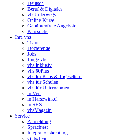
Deutsch
Beruf & Digitales
vhsUnterwegs
Online-Kurse
Gebührenfreie Angebote
Kurssuche
Ihre vhs
Team
Dozierende
Jobs
Junge vhs
vhs Inklusiv
vhs 60Plus
vhs für Kitas & Tageseltern
vhs für Schulen
vhs für Unternehmen
in Verl
in Harsewinkel
in SHS
vhsMagazin
Service
Anmeldung
Sprachtest
Integrationsberatung
Gutschein