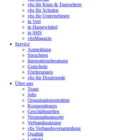
vhs für Kitas & Tageseltern
vhs für Schulen
vhs für Unternehmen
in Verl
in Harsewinkel
in SHS
vhsMagazin
Service
Anmeldung
Sprachtest
Integrationsberatung
Gutschein
Förderungen
vhs für Dozierende
Über uns
Team
Jobs
Organisationsstruktur
Kooperationen
Geschäftsstellen
Veranstaltungsorte
Verbandssatzung
vhs Verbandsversammlung
Qualität
Leitbild