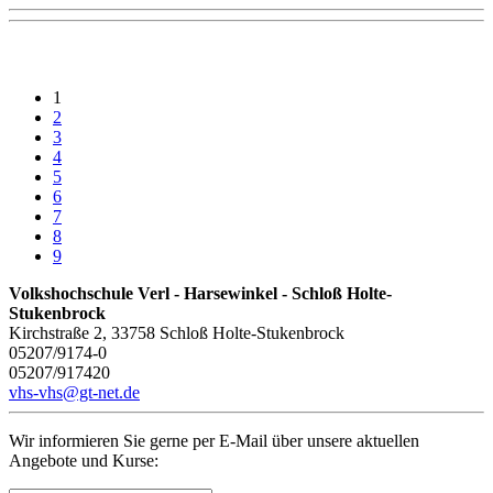
1
2
3
4
5
6
7
8
9
Volkshochschule Verl - Harsewinkel - Schloß Holte-
Stukenbrock
Kirchstraße 2, 33758 Schloß Holte-Stukenbrock
05207/9174-0
05207/917420
vhs-vhs@gt-net.de
Wir informieren Sie gerne per E-Mail über unsere aktuellen
Angebote und Kurse: