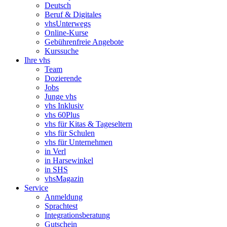
Deutsch
Beruf & Digitales
vhsUnterwegs
Online-Kurse
Gebührenfreie Angebote
Kurssuche
Ihre vhs
Team
Dozierende
Jobs
Junge vhs
vhs Inklusiv
vhs 60Plus
vhs für Kitas & Tageseltern
vhs für Schulen
vhs für Unternehmen
in Verl
in Harsewinkel
in SHS
vhsMagazin
Service
Anmeldung
Sprachtest
Integrationsberatung
Gutschein