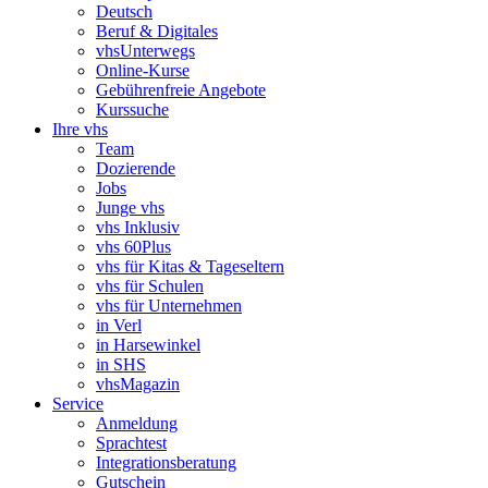
Deutsch
Beruf & Digitales
vhsUnterwegs
Online-Kurse
Gebührenfreie Angebote
Kurssuche
Ihre vhs
Team
Dozierende
Jobs
Junge vhs
vhs Inklusiv
vhs 60Plus
vhs für Kitas & Tageseltern
vhs für Schulen
vhs für Unternehmen
in Verl
in Harsewinkel
in SHS
vhsMagazin
Service
Anmeldung
Sprachtest
Integrationsberatung
Gutschein