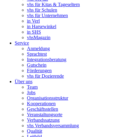
vhs für Kitas & Tageseltern
vhs für Schulen
vhs für Unternehmen
in Verl
in Harsewinkel
in SHS
vhsMagazin
Service
Anmeldung
Sprachtest
Integrationsberatung
Gutschein
Förderungen
vhs für Dozierende
Über uns
Team
Jobs
Organisationsstruktur
Kooperationen
Geschäftsstellen
Veranstaltungsorte
Verbandssatzung
vhs Verbandsversammlung
Qualität
Leitbild