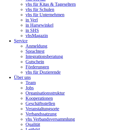
vhs für Kitas & Tageseltern
vhs für Schulen
vhs für Unternehmen
in Verl
in Harsewinkel
in SHS
vhsMagazin
Service
Anmeldung
Sprachtest
Integrationsberatung
Gutschein
Förderungen
vhs für Dozierende
Über uns
Team
Jobs
Organisationsstruktur
Kooperationen
Geschäftsstellen
Veranstaltungsorte
Verbandssatzung
vhs Verbandsversammlung
Qualität
Leitbild