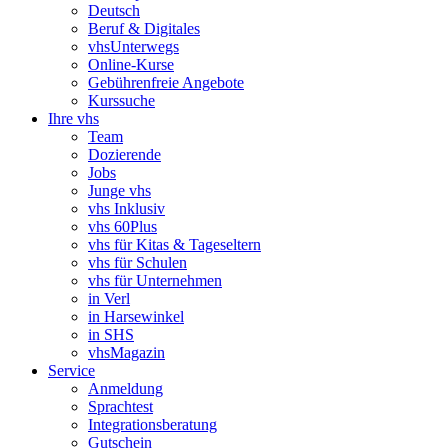
Deutsch
Beruf & Digitales
vhsUnterwegs
Online-Kurse
Gebührenfreie Angebote
Kurssuche
Ihre vhs
Team
Dozierende
Jobs
Junge vhs
vhs Inklusiv
vhs 60Plus
vhs für Kitas & Tageseltern
vhs für Schulen
vhs für Unternehmen
in Verl
in Harsewinkel
in SHS
vhsMagazin
Service
Anmeldung
Sprachtest
Integrationsberatung
Gutschein